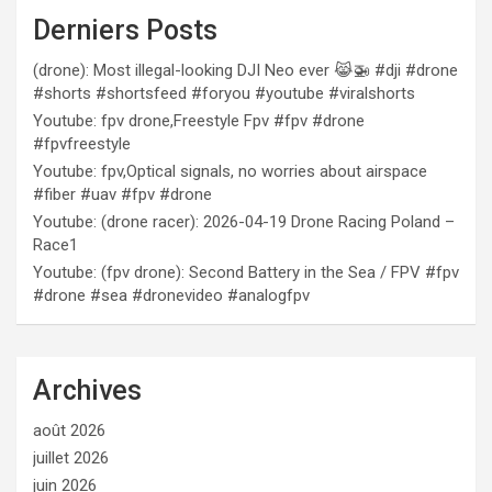
Derniers Posts
(drone): Most illegal-looking DJI Neo ever 😹🚁 #dji #drone
#shorts #shortsfeed #foryou #youtube #viralshorts
Youtube: fpv drone,Freestyle Fpv #fpv #drone
#fpvfreestyle
Youtube: fpv,Optical signals, no worries about airspace
#fiber #uav #fpv #drone
Youtube: (drone racer): 2026-04-19 Drone Racing Poland –
Race1
Youtube: (fpv drone): Second Battery in the Sea / FPV #fpv
#drone #sea #dronevideo #analogfpv
Archives
août 2026
juillet 2026
juin 2026