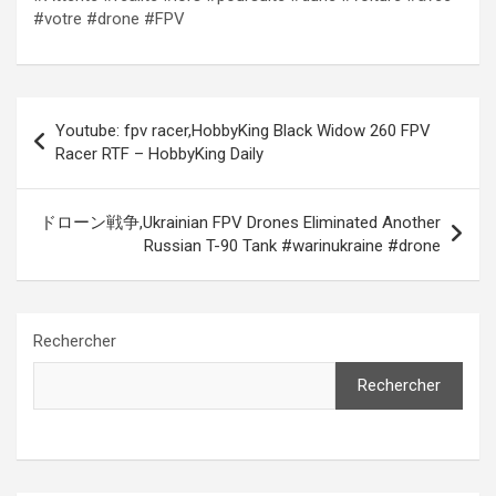
#votre #drone #FPV
Navigation
Youtube: fpv racer,HobbyKing Black Widow 260 FPV
de
Racer RTF – HobbyKing Daily
l’article
ドローン戦争,Ukrainian FPV Drones Eliminated Another
Russian T-90 Tank #warinukraine #drone
Rechercher
Rechercher