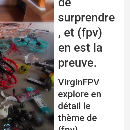
de
surprendre
, et (fpv)
en est la
preuve.
VirginFPV
explore en
détail le
thème de
(fpv).