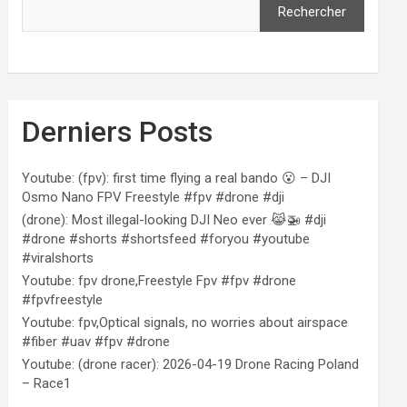
Rechercher
Derniers Posts
Youtube: (fpv): first time flying a real bando 😮 – DJI
Osmo Nano FPV Freestyle #fpv #drone #dji
(drone): Most illegal-looking DJI Neo ever 😹🚁 #dji
#drone #shorts #shortsfeed #foryou #youtube
#viralshorts
Youtube: fpv drone,Freestyle Fpv #fpv #drone
#fpvfreestyle
Youtube: fpv,Optical signals, no worries about airspace
#fiber #uav #fpv #drone
Youtube: (drone racer): 2026-04-19 Drone Racing Poland
– Race1