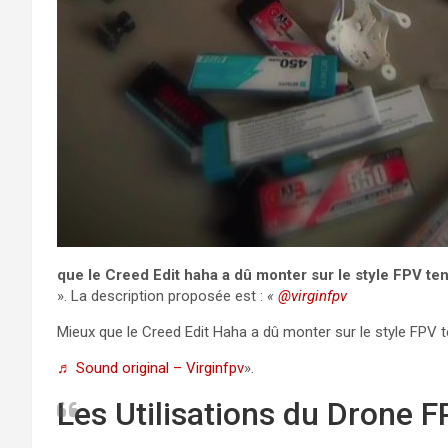
que le Creed Edit haha ​​a dû monter sur le style FPV t
». La description proposée est :
«
@virginfpv
Mieux que le Creed Edit
Haha a dû monter sur le style FPV 
♬ Sound original – Virginfpv
».
Les Utilisations du Drone 