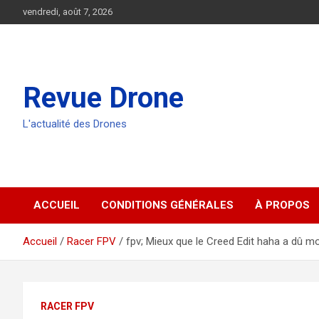
Aller
vendredi, août 7, 2026
au
contenu
Revue Drone
L'actualité des Drones
ACCUEIL
CONDITIONS GÉNÉRALES
À PROPOS
Accueil
Racer FPV
fpv; Mieux que le Creed Edit haha ​​a dû m
RACER FPV