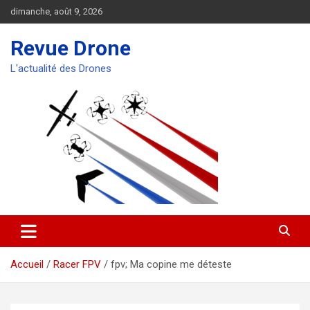
Aller
dimanche, août 9, 2026
au
contenu
Revue Drone
L'actualité des Drones
Accueil
Racer FPV
fpv; Ma copine me déteste