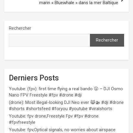
marin « Bluewhale » dans la mer Baltique
Rechercher
Rechercher
Derniers Posts
Youtube: (fpv): first time flying a real bando 😮 – DJI Osmo
Nano FPV Freestyle #fpv #drone #dji
(drone): Most illegal-looking DJI Neo ever 😹🚁 #dji #drone
#shorts #shortsfeed #foryou #youtube #viralshorts
Youtube: fpv drone,Freestyle Fpv #fpv #drone
#fpvfreestyle
Youtube: fpv,Optical signals, no worries about airspace