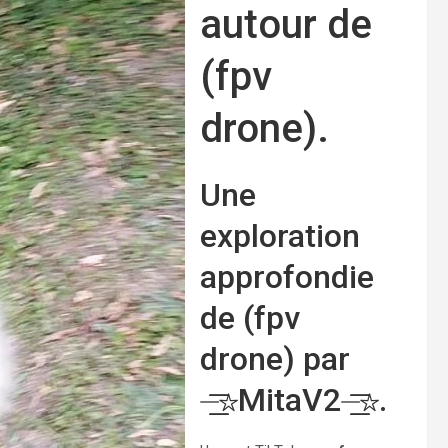
autour de
(fpv
drone).
Une
exploration
approfondie
de (fpv
drone) par
⏤͟͟͞͞☆MitaV2
︎⏤͟͟͞͞☆.