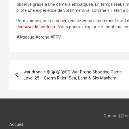
observe grâce à une caméra embarquée. En temps réel, l’ima
pilote une expérience de vol immersive, comme s’il était à bo
Pour voir ce post en entier, rendez-vous directement sur Tik
découvrir le contenu.
. Vous pourrez explorer le contenu com
#Attaque #drone #FPV
Navigation
war drone,⚡🚢💣 😲😵😵‍💫 War Drone Shooting Game
de
Level 25 – Storm Rider! Sea, Land & Sky Mayhem!
l’article
Contact(@)r
Accueil