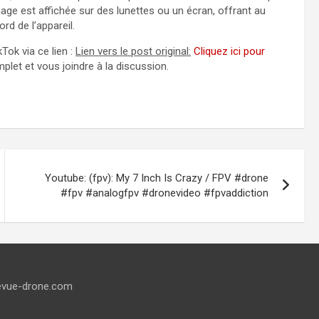
ge est affichée sur des lunettes ou un écran, offrant au
rd de l’appareil.
Tok via ce lien :
Lien vers le post original:
Cliquez ici pour
plet et vous joindre à la discussion.
Youtube: (fpv): My 7 Inch Is Crazy / FPV #drone
#fpv #analogfpv #dronevideo #fpvaddiction
evue-drone.com