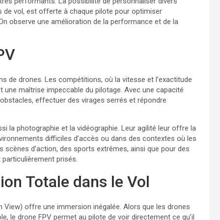
très performants. La possibilité de personnaliser divers
 de vol, est offerte à chaque pilote pour optimiser
 On observe une amélioration de la performance et de la
FPV
 de drones. Les compétitions, où la vitesse et l’exactitude
ant une maîtrise impeccable du pilotage. Avec une capacité
 obstacles, effectuer des virages serrés et répondre
 la photographie et la vidéographie. Leur agilité leur offre la
nvironnements difficiles d’accès ou dans des contextes où les
s scènes d’action, des sports extrêmes, ainsi que pour des
particulièrement prisés.
on Totale dans le Vol
n View) offre une immersion inégalée. Alors que les drones
e, le drone FPV permet au pilote de voir directement ce qu’il