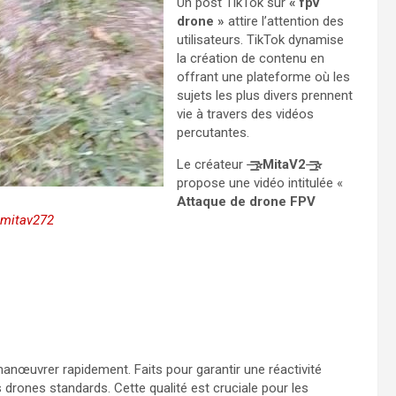
Un post TikTok sur
« fpv
drone »
attire l’attention des
utilisateurs. TikTok dynamise
la création de contenu en
offrant une plateforme où les
sujets les plus divers prennent
vie à travers des vidéos
percutantes.
Le créateur
⏤͟͟͞͞☆MitaV2
︎⏤͟͟͞͞☆
propose une vidéo intitulée «
Attaque de drone FPV
mitav272
nœuvrer rapidement. Faits pour garantir une réactivité
s drones standards. Cette qualité est cruciale pour les