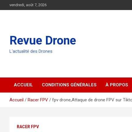
Aller
vendredi, août 7, 2026
au
contenu
Revue Drone
L'actualité des Drones
ACCUEIL
CONDITIONS GÉNÉRALES
À PROPOS
Accueil
Racer FPV
fpv drone,Attaque de drone FPV sur Tikt
RACER FPV