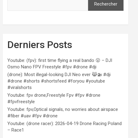
Rechercher
Derniers Posts
Youtube: (fpv): first time flying a real bando 😮 – DJI
Osmo Nano FPV Freestyle #fpv #drone #dji
(drone): Most illegal-looking DJI Neo ever 😹🚁 #dji
#drone #shorts #shortsfeed #foryou #youtube
#viralshorts
Youtube: fpv drone,Freestyle Fpv #fpv #drone
#fpvfreestyle
Youtube: fpv,Optical signals, no worries about airspace
#fiber #uav #fpv #drone
Youtube: (drone racer): 2026-04-19 Drone Racing Poland
– Race1