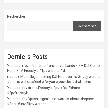
Rechercher
Rechercher
Derniers Posts
Youtube: (fpv): first time flying a real bando 😮 – DJI Osmo
Nano FPV Freestyle #fpv #drone #dji
(drone): Most illegal-looking DJI Neo ever 😹🚁 #dji #drone
#shorts #shortsfeed #foryou #youtube #viralshorts
Youtube: fpv drone,Freestyle Fpv #fpv #drone
#fpvfreestyle
Youtube: fpv,Optical signals, no worries about airspace
#fiber #uav #fpv #drone