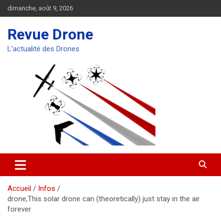
Aller
dimanche, août 9, 2026
au
contenu
Revue Drone
L'actualité des Drones
Accueil
Infos
drone,This solar drone can (theoretically) just stay in the air
forever