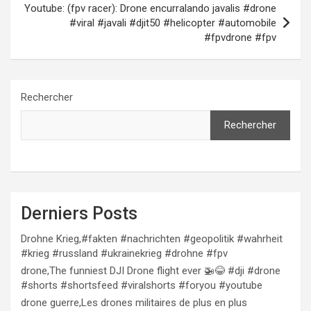
Youtube: (fpv racer): Drone encurralando javalis #drone
#viral #javali #djit50 #helicopter #automobile
#fpvdrone #fpv
Rechercher
Rechercher
Derniers Posts
Drohne Krieg,#fakten #nachrichten #geopolitik #wahrheit
#krieg #russland #ukrainekrieg #drohne #fpv
drone,The funniest DJI Drone flight ever 🚁😂 #dji #drone
#shorts #shortsfeed #viralshorts #foryou #youtube
drone guerre,Les drones militaires de plus en plus