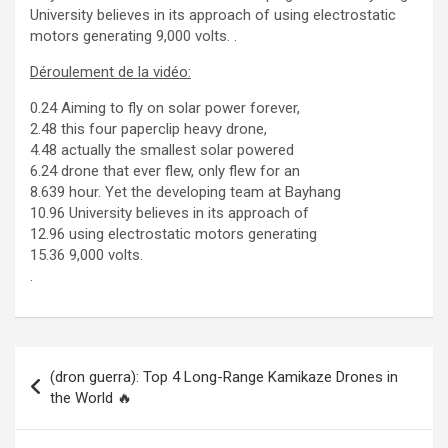
University believes in its approach of using electrostatic
motors generating 9,000 volts. .
Déroulement de la vidéo:
0.24 Aiming to fly on solar power forever,
2.48 this four paperclip heavy drone,
4.48 actually the smallest solar powered
6.24 drone that ever flew, only flew for an
8.639 hour. Yet the developing team at Bayhang
10.96 University believes in its approach of
12.96 using electrostatic motors generating
15.36 9,000 volts.
.
Navigation
(dron guerra): Top 4 Long-Range Kamikaze Drones in
de
the World 🔥
l’article