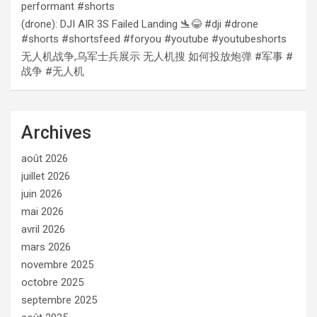
performant #shorts
(drone): DJI AIR 3S Failed Landing 🛬😂 #dji #drone
#shorts #shortsfeed #foryou #youtube #youtubeshorts
无人机战争,乌军士兵展示 无人机搜 如何投放炮弹 #军事 #
战争 #无人机
Archives
août 2026
juillet 2026
juin 2026
mai 2026
avril 2026
mars 2026
novembre 2025
octobre 2025
septembre 2025