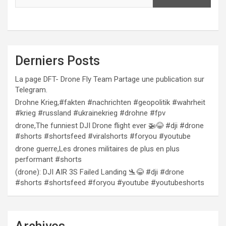
Derniers Posts
La page DFT- Drone Fly Team Partage une publication sur
Telegram.
Drohne Krieg,#fakten #nachrichten #geopolitik #wahrheit
#krieg #russland #ukrainekrieg #drohne #fpv
drone,The funniest DJI Drone flight ever 🚁😂 #dji #drone
#shorts #shortsfeed #viralshorts #foryou #youtube
drone guerre,Les drones militaires de plus en plus
performant #shorts
(drone): DJI AIR 3S Failed Landing 🛬😂 #dji #drone
#shorts #shortsfeed #foryou #youtube #youtubeshorts