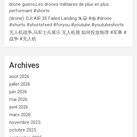
drone guerre,Les drones militaires de plus en plus
performant #shorts
(drone): DJI AIR 3S Failed Landing 🛬😂 #dji #drone
#shorts #shortsfeed #foryou #youtube #youtubeshorts
无人机战争,乌军士兵展示 无人机搜 如何投放炮弹 #军事 #
战争 #无人机
Archives
août 2026
juillet 2026
juin 2026
mai 2026
avril 2026
mars 2026
novembre 2025
octobre 2025