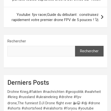
l’article
Youtube: fpv racer,Guide du débutant : construisez
rapidement votre premier drone FPV de 5 pouces ! 🚀
Rechercher
Rechercher
Derniers Posts
Drohne Krieg,#fakten #nachrichten #geopolitik #wahrheit
#krieg #russland #ukrainekrieg #drohne #fpv
drone,The funniest DJI Drone flight ever 🚁😂 #dji #drone
#shorts #shortsfeed #viralshorts #foryou #youtube