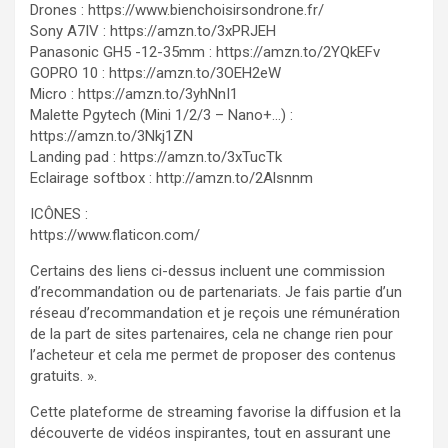
Drones : https://www.bienchoisirsondrone.fr/
Sony A7IV : https://amzn.to/3xPRJEH
Panasonic GH5 -12-35mm : https://amzn.to/2YQkEFv
GOPRO 10 : https://amzn.to/3OEH2eW
Micro : https://amzn.to/3yhNnI1
Malette Pgytech (Mini 1/2/3 – Nano+…) :
https://amzn.to/3Nkj1ZN
Landing pad : https://amzn.to/3xTucTk
Eclairage softbox : http://amzn.to/2Alsnnm
ICÔNES :
https://www.flaticon.com/
Certains des liens ci-dessus incluent une commission
d’recommandation ou de partenariats. Je fais partie d’un
réseau d’recommandation et je reçois une rémunération
de la part de sites partenaires, cela ne change rien pour
l’acheteur et cela me permet de proposer des contenus
gratuits. ».
Cette plateforme de streaming favorise la diffusion et la
découverte de vidéos inspirantes, tout en assurant une