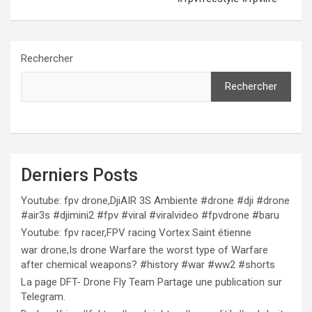
Rechercher
Rechercher
Derniers Posts
Youtube: fpv drone,DjiAIR 3S Ambiente #drone #dji #drone
#air3s #djimini2 #fpv #viral #viralvideo #fpvdrone #baru
Youtube: fpv racer,FPV racing Vortex Saint étienne
war drone,Is drone Warfare the worst type of Warfare
after chemical weapons? #history #war #ww2 #shorts
La page DFT- Drone Fly Team Partage une publication sur
Telegram.