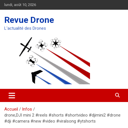
Aller
lundi, août 10, 2026
au
contenu
Revue Drone
L'actualité des Drones
Accueil
Infos
drone,DJI mini 2 #reels #shorts #shortvideo #djimini2 #drone
#dji #camera #new #video #viralsong #ytshorts