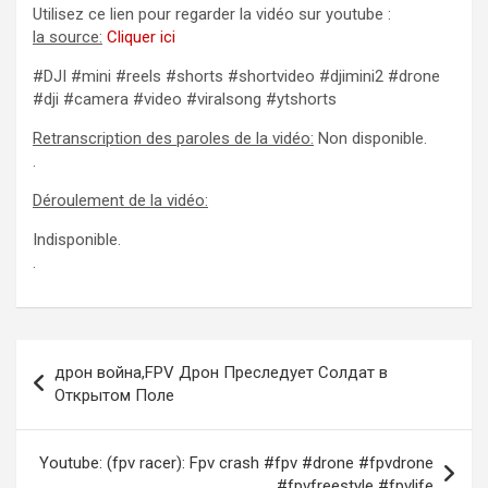
Utilisez ce lien pour regarder la vidéo sur youtube :
la source:
Cliquer ici
#DJI #mini #reels #shorts #shortvideo #djimini2 #drone
#dji #camera #video #viralsong #ytshorts
Retranscription des paroles de la vidéo:
Non disponible.
.
Déroulement de la vidéo:
Indisponible.
.
Navigation
дрон война,FPV Дрон Преследует Солдат в
de
Открытом Поле
l’article
Youtube: (fpv racer): Fpv crash #fpv #drone #fpvdrone
#fpvfreestyle #fpvlife