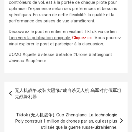
contrôleurs de vol, est à la portée de chaque pilote pour
optimiser l’expérience selon ses préférences et besoins
spécifiques. En raison de cette flexibilité, la qualité et la
performance des prises de vue s’améliorent.
Découvrez le post en entier en visitant TikTok via ce lien :
Lien vers la publication originale:
Cliquez ici.
. Vous pourrez
ainsi explorer le post et participer à la discussion.
#OMG #quelle #vitesse #étaitce #Drone #latteignant
#niveau #supérieur
Navigation
无人机战争,改装大疆“御”成自杀无人机 乌军对付俄军坦
de
克战壕利器
l’article
Tiktok (无人机战争): Guo Zhengliang: La technologie
Poly construit 1 million de drones par an, qui est plus
utilisée que la guerre russe-ukrainienne.