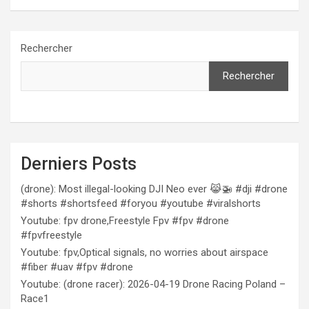
Rechercher
Rechercher
Derniers Posts
(drone): Most illegal-looking DJI Neo ever 😹🚁 #dji #drone
#shorts #shortsfeed #foryou #youtube #viralshorts
Youtube: fpv drone,Freestyle Fpv #fpv #drone
#fpvfreestyle
Youtube: fpv,Optical signals, no worries about airspace
#fiber #uav #fpv #drone
Youtube: (drone racer): 2026-04-19 Drone Racing Poland –
Race1