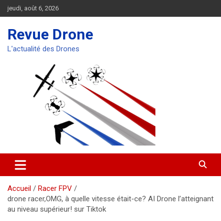
Aller
jeudi, août 6, 2026
au
contenu
Revue Drone
L'actualité des Drones
Accueil
Racer FPV
drone racer,OMG, à quelle vitesse était-ce? AI Drone l’atteignant
au niveau supérieur! sur Tiktok