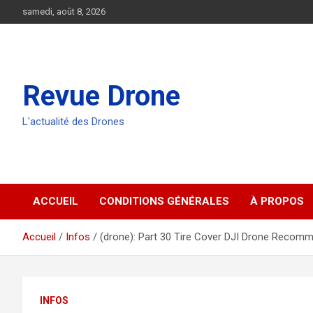
Aller
samedi, août 8, 2026
au
contenu
Revue Drone
L'actualité des Drones
ACCUEIL
CONDITIONS GÉNÉRALES
À PROPOS
Accueil
Infos
(drone): Part 30 Tire Cover DJI Drone Recom
INFOS