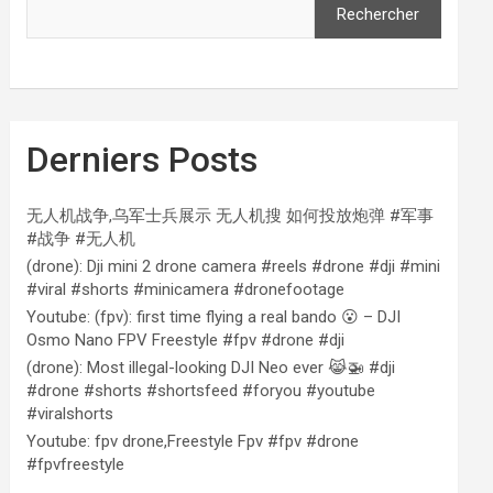
Rechercher
Derniers Posts
无人机战争,乌军士兵展示 无人机搜 如何投放炮弹 #军事
#战争 #无人机
(drone): Dji mini 2 drone camera #reels #drone #dji #mini
#viral #shorts #minicamera #dronefootage
Youtube: (fpv): first time flying a real bando 😮 – DJI
Osmo Nano FPV Freestyle #fpv #drone #dji
(drone): Most illegal-looking DJI Neo ever 😹🚁 #dji
#drone #shorts #shortsfeed #foryou #youtube
#viralshorts
Youtube: fpv drone,Freestyle Fpv #fpv #drone
#fpvfreestyle