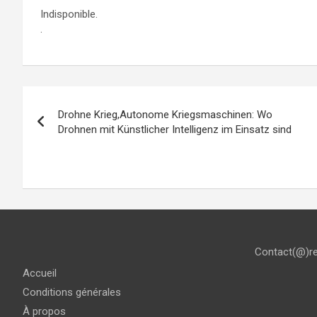
Indisponible.
.
Navigation
Drohne Krieg,Autonome Kriegsmaschinen: Wo
de
Drohnen mit Künstlicher Intelligenz im Einsatz sind
l’article
Contact(@)r
Accueil
Conditions générales
À propos