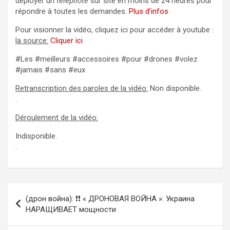
déployer un
télépilote
sur site en moins de 24 heures pour
répondre à toutes les demandes.
Plus d’infos
Pour visionner la vidéo, cliquez ici pour accéder à youtube :
la source:
Cliquer ici
#Les #meilleurs #accessoires #pour #drones #volez
#jamais #sans #eux
Retranscription des paroles de la vidéo:
Non disponible.
.
Déroulement de la vidéo:
Indisponible.
.
Navigation
(дрон война): ❗❗ « ДРОНОВАЯ ВОЙНА »: Украина
de
НАРАЩИВАЕТ мощности
l’article