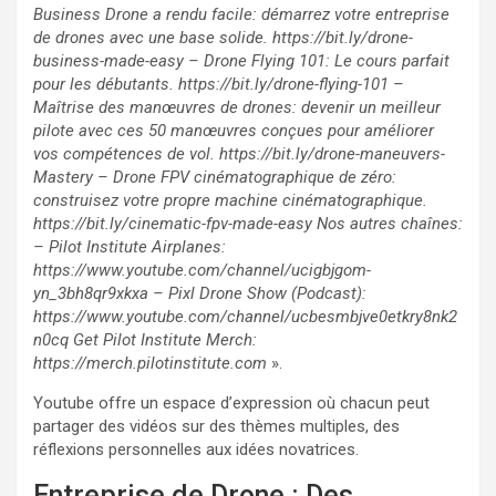
Business Drone a rendu facile: démarrez votre entreprise
de drones avec une base solide. https://bit.ly/drone-
business-made-easy – Drone Flying 101: Le cours parfait
pour les débutants. https://bit.ly/drone-flying-101 –
Maîtrise des manœuvres de drones: devenir un meilleur
pilote avec ces 50 manœuvres conçues pour améliorer
vos compétences de vol. https://bit.ly/drone-maneuvers-
Mastery – Drone FPV cinématographique de zéro:
construisez votre propre machine cinématographique.
https://bit.ly/cinematic-fpv-made-easy Nos autres chaînes:
– Pilot Institute Airplanes:
https://www.youtube.com/channel/ucigbjgom-
yn_3bh8qr9xkxa – Pixl Drone Show (Podcast):
https://www.youtube.com/channel/ucbesmbjve0etkry8nk2
n0cq Get Pilot Institute Merch:
https://merch.pilotinstitute.com
».
Youtube offre un espace d’expression où chacun peut
partager des vidéos sur des thèmes multiples, des
réflexions personnelles aux idées novatrices.
Entreprise de Drone : Des