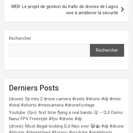
WEB: Le projet de gestion du trafic de drones de Lagos
vise à améliorer la sécurité
Rechercher
Rechercher
Derniers Posts
(drone): Dji mini 2 drone camera #reels #drone #dji #mini
#viral #shorts #minicamera #dronefootage
Youtube: (fpv): first time flying a real bando 😮 – DJI Osmo
Nano FPV Freestyle #fpv #drone #dji
(drone): Most illegal-looking DJI Neo ever 😹🚁 #dji #drone
#shorts #shortsfeed #foryou #youtube #viralshorts