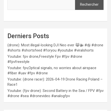
Rechercher
Derniers Posts
(drone): Most illegal-looking DJI Neo ever 😹🚁 #dji #drone
#shorts #shortsfeed #foryou #youtube #viralshorts
Youtube: fpv drone,Freestyle Fpv #fpv #drone
#fpvfreestyle
Youtube: fpv,Optical signals, no worries about airspace
#fiber #uav #fpv #drone
Youtube: (drone racer): 2026-04-19 Drone Racing Poland –
Race1
Youtube: (fpv drone): Second Battery in the Sea / FPV #fpv
#drone #sea #dronevideo #analogfpv