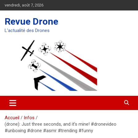
Aller
vendredi, août 7, 2026
au
contenu
Revue Drone
L'actualité des Drones
Accueil
Infos
(drone): Just three seconds, and it’s mine! #dronevideo
#unboxing #drone #asmr #trending #funny