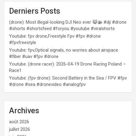
Derniers Posts
(drone): Most illegal-looking DJI Neo ever 😹🚁 #dji #drone
#shorts #shortsfeed #foryou #youtube #viralshorts
Youtube: fpv drone,Freestyle Fpv #fpv #drone
#fpvfreestyle
Youtube: fpv,Optical signals, no worries about airspace
#fiber #uav #fpv #drone
Youtube: (drone racer): 2026-04-19 Drone Racing Poland –
Race1
Youtube: (fpv drone): Second Battery in the Sea / FPV #fpv
#drone #sea #dronevideo #analogfpv
Archives
août 2026
juillet 2026