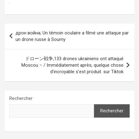
.
Navigation
дрон война; Un témoin oculaire a filmé une attaque par
de
un drone russe à Soumy
l’article
ドローン戦争,133 drones ukrainiens ont attaqué
Moscou – / Immédiatement après, quelque chose
d’incroyable s’est produit. sur Tiktok
Rechercher
Rechercher