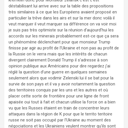
kremelin donc pour Monsieur zelansk c’est c’est
déstabilisant lui arrive avec sur la table des propositions
très similaires à ce que les Européens avaient proposé en
particulier la trêve dans les airs et sur la mer donc voilà il
veut marquer il veut marquer sa différence on va voir moi
je suis pas très optimiste sur la réunion d’aujourd’hui les
accords sur les minerais probablement est-ce que ça sera
un phénomène déclenchant pour que monsieur Trump
finisse par agir au profit de l’Ukraine et non pas au profit de
la Russie on le verra mais que les intérêts de chacun
divergent clairement Donald Trump il s’adresse à son
opinion publique aux Américains pour dire regardez j’ai
réglé la question d’une guerre en quelques semaines
seulement alors que vodimir Zelenski lui il se bat pour la
survie de son pays et il va y avoir notamment la question
des territoires conquis par les uns et les autres et où
placer cette sorte de frontière pour une ligne de front
apaisée oui tout à fait et chacun utilise la force on a bien
vu que les Russes étaient en train de concentrer leurs
attaques dans la région de K pour que le territo teritoire
russe ne soit pas occupé par l’Ukraine au moment des
négociations et les Ukrainiens veulent montrer qu’ils sont