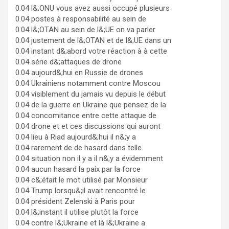
0.04 l&;ONU vous avez aussi occupé plusieurs
0.04 postes à responsabilité au sein de
0.04 l&;OTAN au sein de l&;UE on va parler
0.04 justement de l&;OTAN et de l&;UE dans un
0.04 instant d&;abord votre réaction à à cette
0.04 série d&;attaques de drone
0.04 aujourd&;hui en Russie de drones
0.04 Ukrainiens notamment contre Moscou
0.04 visiblement du jamais vu depuis le début
0.04 de la guerre en Ukraine que pensez de la
0.04 concomitance entre cette attaque de
0.04 drone et et ces discussions qui auront
0.04 lieu à Riad aujourd&;hui il n&;y a
0.04 rarement de de hasard dans telle
0.04 situation non il y a il n&;y a évidemment
0.04 aucun hasard la paix par la force
0.04 c&;était le mot utilisé par Monsieur
0.04 Trump lorsqu&;il avait rencontré le
0.04 président Zelenski à Paris pour
0.04 l&;instant il utilise plutôt la force
0.04 contre l&;Ukraine et là l&;Ukraine a