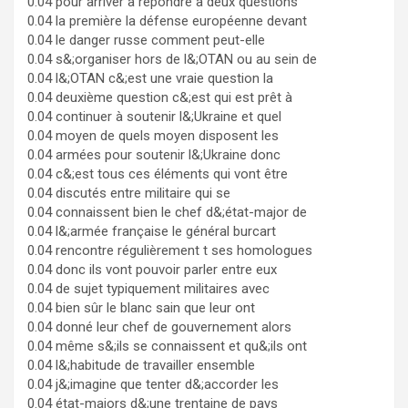
0.04 pour arriver à répondre à deux questions
0.04 la première la défense européenne devant
0.04 le danger russe comment peut-elle
0.04 s&;organiser hors de l&;OTAN ou au sein de
0.04 l&;OTAN c&;est une vraie question la
0.04 deuxième question c&;est qui est prêt à
0.04 continuer à soutenir l&;Ukraine et quel
0.04 moyen de quels moyen disposent les
0.04 armées pour soutenir l&;Ukraine donc
0.04 c&;est tous ces éléments qui vont être
0.04 discutés entre militaire qui se
0.04 connaissent bien le chef d&;état-major de
0.04 l&;armée française le général burcart
0.04 rencontre régulièrement t ses homologues
0.04 donc ils vont pouvoir parler entre eux
0.04 de sujet typiquement militaires avec
0.04 bien sûr le blanc sain que leur ont
0.04 donné leur chef de gouvernement alors
0.04 même s&;ils se connaissent et qu&;ils ont
0.04 l&;habitude de travailler ensemble
0.04 j&;imagine que tenter d&;accorder les
0.04 état-majors d&;une trentaine de pays