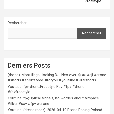
Prototype
Rechercher
Rechercher
Derniers Posts
(drone): Most illegal-looking DJI Neo ever 😹🚁 #dji #drone
#shorts #shortsfeed #foryou #youtube #viralshorts
Youtube: fpv drone,Freestyle Fpv #fpv #drone
#fpvfreestyle
Youtube: fpv,Optical signals, no worries about airspace
#fiber #uav #fpv #drone
Youtube: (drone racer): 2026-04-19 Drone Racing Poland –