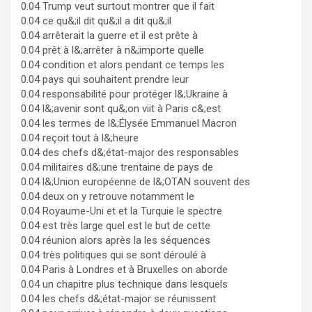
0.04 Trump veut surtout montrer que il fait
0.04 ce qu&;il dit qu&;il a dit qu&;il
0.04 arrêterait la guerre et il est prête à
0.04 prêt à l&;arrêter à n&;importe quelle
0.04 condition et alors pendant ce temps les
0.04 pays qui souhaitent prendre leur
0.04 responsabilité pour protéger l&;Ukraine à
0.04 l&;avenir sont qu&;on viit à Paris c&;est
0.04 les termes de l&;Élysée Emmanuel Macron
0.04 reçoit tout à l&;heure
0.04 des chefs d&;état-major des responsables
0.04 militaires d&;une trentaine de pays de
0.04 l&;Union européenne de l&;OTAN souvent des
0.04 deux on y retrouve notamment le
0.04 Royaume-Uni et et la Turquie le spectre
0.04 est très large quel est le but de cette
0.04 réunion alors après la les séquences
0.04 très politiques qui se sont déroulé à
0.04 Paris à Londres et à Bruxelles on aborde
0.04 un chapitre plus technique dans lesquels
0.04 les chefs d&;état-major se réunissent