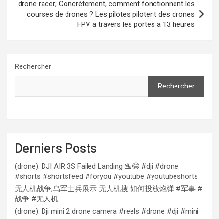
drone racer; Concrètement, comment fonctionnent les
courses de drones ? Les pilotes pilotent des drones
FPV à travers les portes à 13 heures
Rechercher
Rechercher
Derniers Posts
(drone): DJI AIR 3S Failed Landing 🛬😂 #dji #drone
#shorts #shortsfeed #foryou #youtube #youtubeshorts
无人机战争,乌军士兵展示 无人机搜 如何投放炮弹 #军事 #
战争 #无人机
(drone): Dji mini 2 drone camera #reels #drone #dji #mini