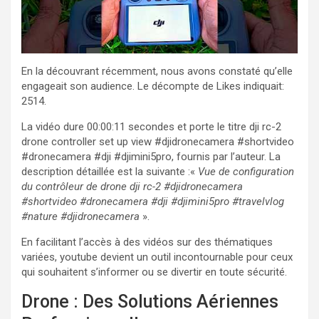
En la découvrant récemment, nous avons constaté qu’elle
engageait son audience. Le décompte de Likes indiquait:
2514.
La vidéo dure 00:00:11 secondes et porte le titre dji rc-2
drone controller set up view #djidronecamera #shortvideo
#dronecamera #dji #djimini5pro, fournis par l’auteur. La
description détaillée est la suivante :«
Vue de configuration
du contrôleur de drone dji rc-2 #djidronecamera
#shortvideo #dronecamera #dji #djimini5pro #travelvlog
#nature #djidronecamera
».
En facilitant l’accès à des vidéos sur des thématiques
variées, youtube devient un outil incontournable pour ceux
qui souhaitent s’informer ou se divertir en toute sécurité.
Drone : Des Solutions Aériennes