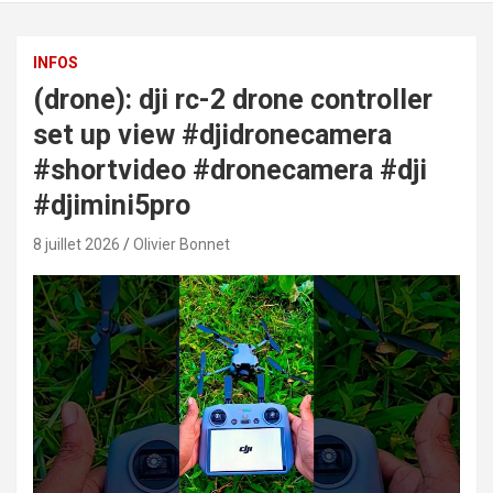
INFOS
(drone): dji rc-2 drone controller
set up view #djidronecamera
#shortvideo #dronecamera #dji
#djimini5pro
8 juillet 2026
Olivier Bonnet