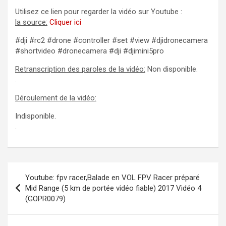
Utilisez ce lien pour regarder la vidéo sur Youtube :
la source:
Cliquer ici
#dji #rc2 #drone #controller #set #view #djidronecamera
#shortvideo #dronecamera #dji #djimini5pro
Retranscription des paroles de la vidéo:
Non disponible.
.
Déroulement de la vidéo:
Indisponible.
.
Navigation
Youtube: fpv racer,Balade en VOL FPV Racer préparé
de
Mid Range (5 km de portée vidéo fiable) 2017 Vidéo 4
(GOPR0079)
l’article