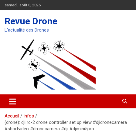
Aller
samedi, août 8, 2026
au
contenu
Revue Drone
L'actualité des Drones
Accueil
Infos
(drone): dji rc-2 drone controller set up view #djidronecamera
#shortvideo #dronecamera #dji #djimini5pro