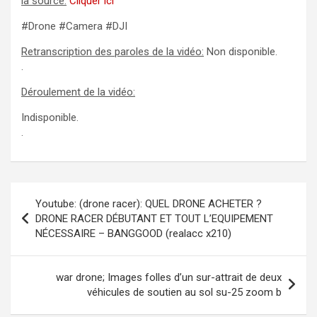
la source:
Cliquer ici
#Drone #Camera #DJI
Retranscription des paroles de la vidéo:
Non disponible.
.
Déroulement de la vidéo:
Indisponible.
.
Navigation
Youtube: (drone racer): QUEL DRONE ACHETER ?
de
DRONE RACER DÉBUTANT ET TOUT L’EQUIPEMENT
NÉCESSAIRE – BANGGOOD (realacc x210)
l’article
war drone; Images folles d’un sur-attrait de deux
véhicules de soutien au sol su-25 zoom b