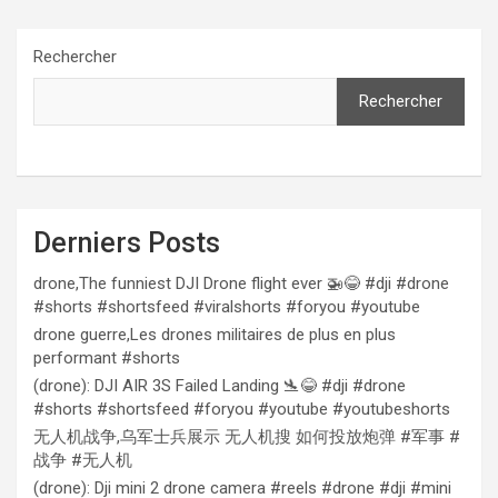
Rechercher
Rechercher
Derniers Posts
drone,The funniest DJI Drone flight ever 🚁😂 #dji #drone
#shorts #shortsfeed #viralshorts #foryou #youtube
drone guerre,Les drones militaires de plus en plus
performant #shorts
(drone): DJI AIR 3S Failed Landing 🛬😂 #dji #drone
#shorts #shortsfeed #foryou #youtube #youtubeshorts
无人机战争,乌军士兵展示 无人机搜 如何投放炮弹 #军事 #
战争 #无人机
(drone): Dji mini 2 drone camera #reels #drone #dji #mini