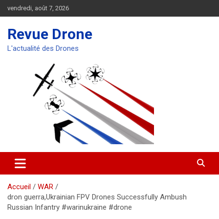
Aller
vendredi, août 7, 2026
au
contenu
Revue Drone
L'actualité des Drones
Accueil
WAR
dron guerra,Ukrainian FPV Drones Successfully Ambush
Russian Infantry #warinukraine #drone