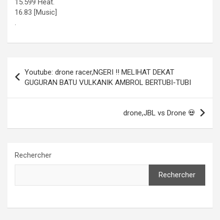
15.599 Heat.
16.83 [Music]
.
Navigation
Youtube: drone racer,NGERI !! MELIHAT DEKAT
de
GUGURAN BATU VULKANIK AMBROL BERTUBI-TUBI
l’article
drone,JBL vs Drone 💀
Rechercher
Rechercher