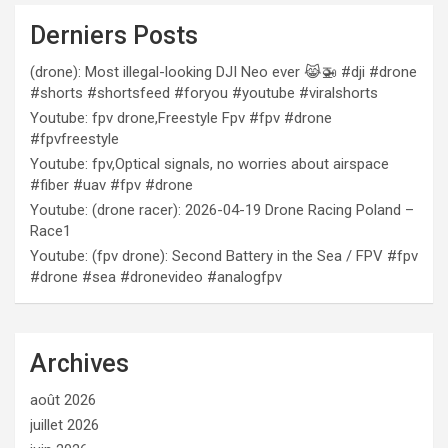
Derniers Posts
(drone): Most illegal-looking DJI Neo ever 😹🚁 #dji #drone
#shorts #shortsfeed #foryou #youtube #viralshorts
Youtube: fpv drone,Freestyle Fpv #fpv #drone
#fpvfreestyle
Youtube: fpv,Optical signals, no worries about airspace
#fiber #uav #fpv #drone
Youtube: (drone racer): 2026-04-19 Drone Racing Poland –
Race1
Youtube: (fpv drone): Second Battery in the Sea / FPV #fpv
#drone #sea #dronevideo #analogfpv
Archives
août 2026
juillet 2026