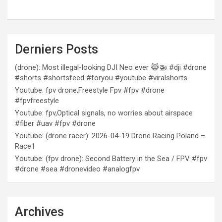
Derniers Posts
(drone): Most illegal-looking DJI Neo ever 😹🚁 #dji #drone
#shorts #shortsfeed #foryou #youtube #viralshorts
Youtube: fpv drone,Freestyle Fpv #fpv #drone
#fpvfreestyle
Youtube: fpv,Optical signals, no worries about airspace
#fiber #uav #fpv #drone
Youtube: (drone racer): 2026-04-19 Drone Racing Poland –
Race1
Youtube: (fpv drone): Second Battery in the Sea / FPV #fpv
#drone #sea #dronevideo #analogfpv
Archives