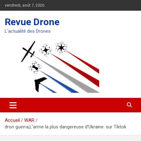
Aller
vendredi, août 7, 2026
au
contenu
Revue Drone
L'actualité des Drones
Accueil
WAR
dron guerra,L’arme la plus dangereuse d’Ukraine. sur Tiktok