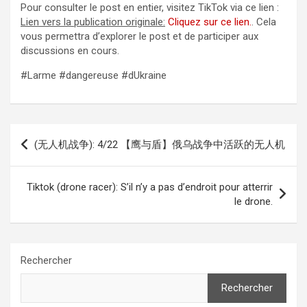
Pour consulter le post en entier, visitez TikTok via ce lien :
Lien vers la publication originale:
Cliquez sur ce lien.
. Cela
vous permettra d’explorer le post et de participer aux
discussions en cours.
#Larme #dangereuse #dUkraine
Navigation
(无人机战争): 4/22 【鹰与盾】俄乌战争中活跃的无人机
de
l’article
Tiktok (drone racer): S’il n’y a pas d’endroit pour atterrir
le drone.
Rechercher
Rechercher