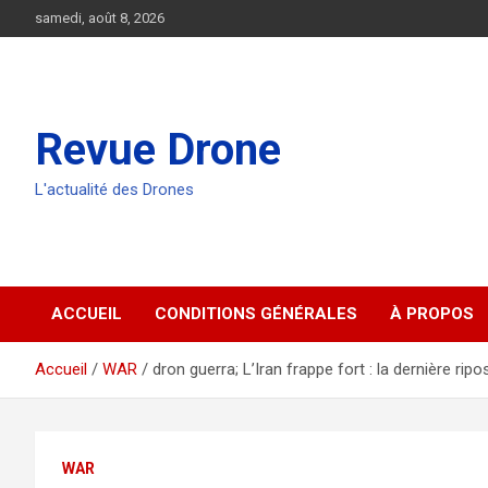
Aller
samedi, août 8, 2026
au
contenu
Revue Drone
L'actualité des Drones
ACCUEIL
CONDITIONS GÉNÉRALES
À PROPOS
Accueil
WAR
dron guerra; L’Iran frappe fort : la dernière ripo
WAR