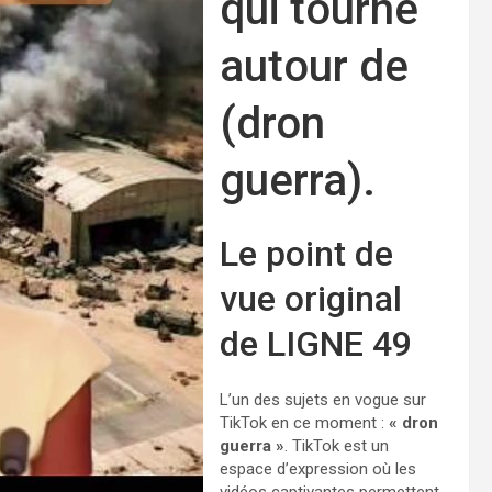
qui tourne
autour de
(dron
guerra).
Le point de
vue original
de LIGNE 49
L’un des sujets en vogue sur
TikTok en ce moment :
« dron
guerra »
. TikTok est un
espace d’expression où les