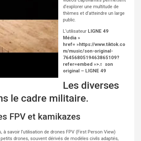
vidéos captivantes permettent
d’explorer une multitude de
thèmes et d’atteindre un large
public.
L’utilisateur
LIGNE 49
Média »
href= »https://www.tiktok.co
m/music/son-original-
7645680519463865109?
refer=embed »>♬ son
original – LIGNE 49
Les diverses
s le cadre militaire.
nes FPV et kamikazes
à savoir l’utilisation de drones FPV (First Person View)
petits drones, souvent dérivés de modèles civils adaptés,