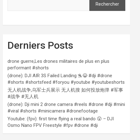
Rechercher
Derniers Posts
drone guerre,Les drones militaires de plus en plus
performant #shorts
(drone): DJI AIR 3S Failed Landing 🛬😂 #dji #drone
#shorts #shortsfeed #foryou #youtube #youtubeshorts
无人机战争,乌军士兵展示 无人机搜 如何投放炮弹 #军事
#战争 #无人机
(drone): Dji mini 2 drone camera #reels #drone #dji #mini
#viral #shorts #minicamera #dronefootage
Youtube: (fpv): first time flying a real bando 😮 – DJI
Osmo Nano FPV Freestyle #fpv #drone #dji