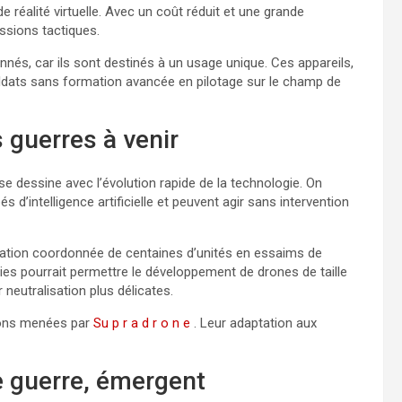
 réalité virtuelle. Avec un coût réduit et une grande
issions tactiques.
nnés, car ils sont destinés à un usage unique. Ces appareils,
oldats sans formation avancée en pilotage sur le champ de
s guerres à venir
se dessine avec l’évolution rapide de la technologie. On
’intelligence artificielle et peuvent agir sans intervention
opération coordonnée de centaines d’unités en essaims de
ies pourrait permettre le développement de drones de taille
r neutralisation plus délicates.
ions menées par
Su p r a d r o n e
. Leur adaptation aux
e guerre, émergent