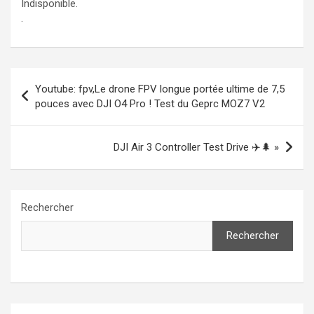
Indisponible.
.
Navigation
Youtube: fpv,Le drone FPV longue portée ultime de 7,5
de
pouces avec DJI O4 Pro ! Test du Geprc MOZ7 V2
l’article
DJI Air 3 Controller Test Drive ✈️🌲 »
Rechercher
Rechercher