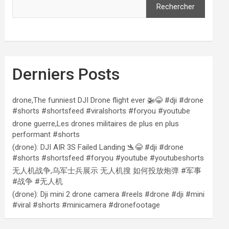
Rechercher
Derniers Posts
drone,The funniest DJI Drone flight ever 🚁😂 #dji #drone
#shorts #shortsfeed #viralshorts #foryou #youtube
drone guerre,Les drones militaires de plus en plus
performant #shorts
(drone): DJI AIR 3S Failed Landing 🛬😂 #dji #drone
#shorts #shortsfeed #foryou #youtube #youtubeshorts
无人机战争,乌军士兵展示 无人机搜 如何投放炮弹 #军事
#战争 #无人机
(drone): Dji mini 2 drone camera #reels #drone #dji #mini
#viral #shorts #minicamera #dronefootage