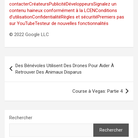
contacter
Créateurs
Publicité
Développeurs
Signalez un
contenu haineux conformément à la LCEN
Conditions
d’utilisation
Confidentialité
Règles et sécurité
Premiers pas
sur YouTube
Testeur de nouvelles fonctionnalités
© 2022 Google LLC
Navigation
Des Bénévoles Utilisent Des Drones Pour Aider À
de
Retrouver Des Animaux Disparus
l’article
Course à Vegas: Partie 4
Rechercher
Rechercher