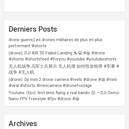
Derniers Posts
drone guerre,Les drones militaires de plus en plus
performant #shorts
(drone): DJI AIR 3S Failed Landing 🛬😂 #dji #drone
#shorts #shortsfeed #foryou #youtube #youtubeshorts
无人机战争,乌军士兵展示 无人机搜 如何投放炮弹 #军事 #
战争 #无人机
(drone): Dji mini 2 drone camera #reels #drone #dji #mini
#viral #shorts #minicamera #dronefootage
Youtube: (fpv): first time flying a real bando 😮 – DJI Osmo
Nano FPV Freestyle #fpv #drone #dji
Archives