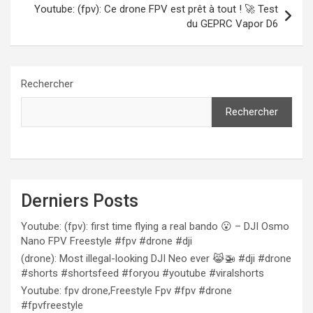
Youtube: (fpv): Ce drone FPV est prêt à tout ! 🚀 Test
du GEPRC Vapor D6
Rechercher
Rechercher
Derniers Posts
Youtube: (fpv): first time flying a real bando 😮 – DJI Osmo
Nano FPV Freestyle #fpv #drone #dji
(drone): Most illegal-looking DJI Neo ever 😹🚁 #dji #drone
#shorts #shortsfeed #foryou #youtube #viralshorts
Youtube: fpv drone,Freestyle Fpv #fpv #drone
#fpvfreestyle