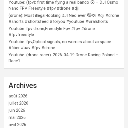
Youtube: (fpv): first time flying a real bando 😮 – DJI Osmo
Nano FPV Freestyle #fpv #drone #dji
(drone): Most illegal-looking DJI Neo ever 😹🚁 #dji #drone
#shorts #shortsfeed #foryou #youtube #viralshorts
Youtube: fpv drone,Freestyle Fpv #fpv #drone
#fpvfreestyle
Youtube: fpv,Optical signals, no worries about airspace
#fiber #uav #fpv #drone
Youtube: (drone racer): 2026-04-19 Drone Racing Poland –
Race1
Archives
août 2026
juillet 2026
juin 2026
mai 2026
avril 2026