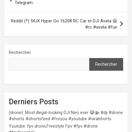
de
Telegram.
l’article
Reddit (*): MJX Hyper Go 16208 RC Car et DJI Avata 😃
#rc #avata #fun
Rechercher
Rechercher
Derniers Posts
(drone): Most illegal-looking DJI Neo ever 😹🚁 #dji #drone
#shorts #shortsfeed #foryou #youtube #viralshorts
Youtube: fpv drone,Freestyle Fpv #fpv #drone