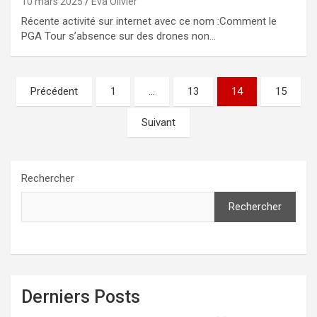
10 mars 2025
Eva Olivier
Récente activité sur internet avec ce nom :Comment le
PGA Tour s’absence sur des drones non…
Pagination
Précédent
1
…
13
14
15
des
Suivant
publications
Rechercher
Rechercher
Derniers Posts