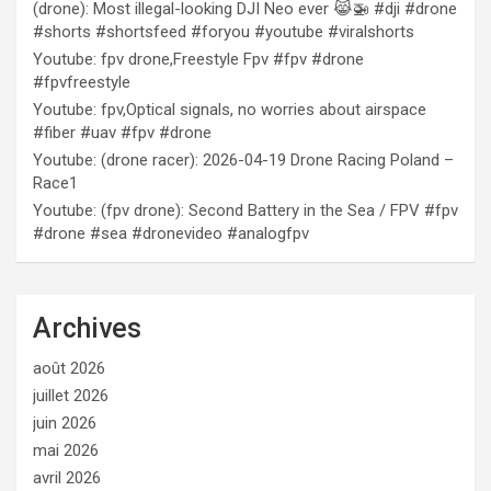
(drone): Most illegal-looking DJI Neo ever 😹🚁 #dji #drone
#shorts #shortsfeed #foryou #youtube #viralshorts
Youtube: fpv drone,Freestyle Fpv #fpv #drone
#fpvfreestyle
Youtube: fpv,Optical signals, no worries about airspace
#fiber #uav #fpv #drone
Youtube: (drone racer): 2026-04-19 Drone Racing Poland –
Race1
Youtube: (fpv drone): Second Battery in the Sea / FPV #fpv
#drone #sea #dronevideo #analogfpv
Archives
août 2026
juillet 2026
juin 2026
mai 2026
avril 2026