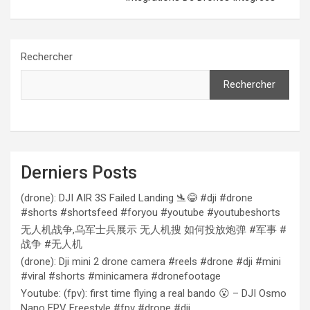
Rechercher
Rechercher
Derniers Posts
(drone): DJI AIR 3S Failed Landing 🛬😂 #dji #drone
#shorts #shortsfeed #foryou #youtube #youtubeshorts
无人机战争,乌军士兵展示 无人机搜 如何投放炮弹 #军事 #
战争 #无人机
(drone): Dji mini 2 drone camera #reels #drone #dji #mini
#viral #shorts #minicamera #dronefootage
Youtube: (fpv): first time flying a real bando 😮 – DJI Osmo
Nano FPV Freestyle #fpv #drone #dji