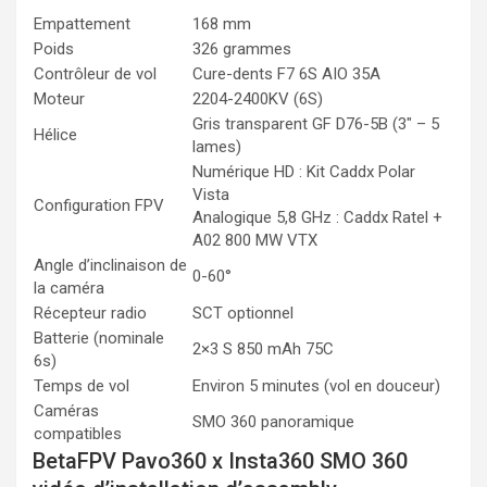
Empattement
168 mm
Poids
326 grammes
Contrôleur de vol
Cure-dents F7 6S AIO 35A
Moteur
2204-2400KV (6S)
Gris transparent GF D76-5B (3″ – 5
Hélice
lames)
Numérique HD : Kit Caddx Polar
Vista
Configuration FPV
Analogique 5,8 GHz : Caddx Ratel +
A02 800 MW VTX
Angle d’inclinaison de
0-60°
la caméra
Récepteur radio
SCT optionnel
Batterie (nominale
2×3 S 850 mAh 75C
6s)
Temps de vol
Environ 5 minutes (vol en douceur)
Caméras
SMO 360 panoramique
compatibles
BetaFPV Pavo360 x Insta360 SMO 360