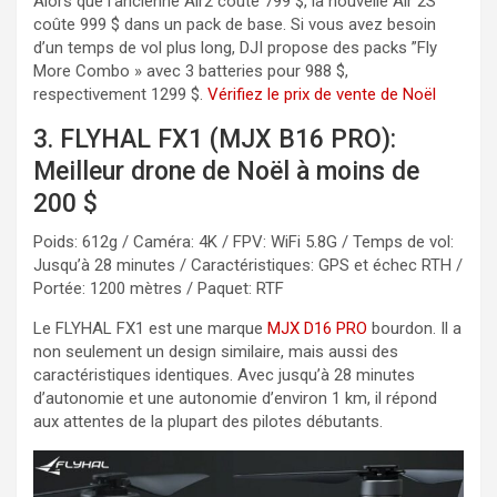
Alors que l’ancienne Air2 coûte 799 $, la nouvelle Air 2S
coûte 999 $ dans un pack de base. Si vous avez besoin
d’un temps de vol plus long, DJI propose des packs ”Fly
More Combo » avec 3 batteries pour 988 $,
respectivement 1299 $.
Vérifiez le prix de vente de Noël
3. FLYHAL FX1 (MJX B16 PRO):
Meilleur drone de Noël à moins de
200 $
Poids: 612g / Caméra: 4K / FPV: WiFi 5.8G / Temps de vol:
Jusqu’à 28 minutes / Caractéristiques: GPS et échec RTH /
Portée: 1200 mètres / Paquet: RTF
Le FLYHAL FX1 est une marque
MJX D16 PRO
bourdon. Il a
non seulement un design similaire, mais aussi des
caractéristiques identiques. Avec jusqu’à 28 minutes
d’autonomie et une autonomie d’environ 1 km, il répond
aux attentes de la plupart des pilotes débutants.