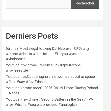
Rechercher
Derniers Posts
(drone): Most illegal-looking DJI Neo ever 😹🚁 #dji
#drone #shorts #shortsfeed #foryou #youtube
#viralshorts
Youtube: fpv drone,Freestyle Fpv #fpv #drone
#fpvfreestyle
Youtube: fpv,Optical signals, no worries about airspace
#fiber #uav #fpv #drone
Youtube: (drone racer): 2026-04-19 Drone Racing Poland
– Race1
Youtube: (fpv drone): Second Battery in the Sea / FPV
#fpv #drone #sea #dronevideo #analogfpv