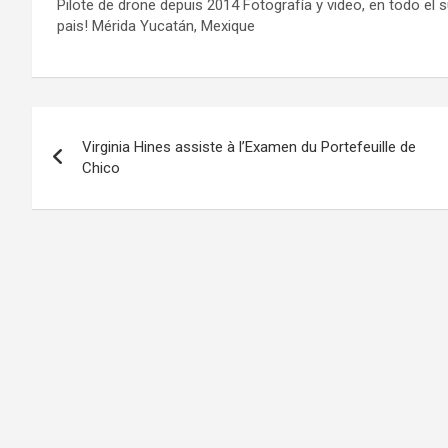
Pilote de drone depuis 2014 Fotografía y video, en todo el 
pais! Mérida Yucatán, Mexique
Navigation
Virginia Hines assiste à l’Examen du Portefeuille de
de
Chico
l’article