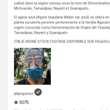
cultivé dans la région connue sous le nom de Dénomination d
Michoacán, Tamaulipas, Nayarit et Guanajuato.
El agave azul (Agave tequilana Weber var. azul) se utiliza e
planta suculenta perenne perteneciente a la familia Agavácea
región conocida como Denominación de Origen del Tequila(
Tamaulipas, Nayarit y Guanajuato.
ITALIE DRONE STOCK FOOTAGE DISPONIBLE SUR HOsiHO.
jelipegomez
3075