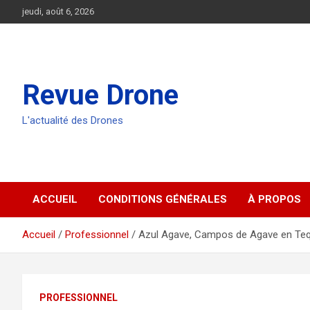
Aller
jeudi, août 6, 2026
au
contenu
Revue Drone
L'actualité des Drones
ACCUEIL
CONDITIONS GÉNÉRALES
À PROPOS
Accueil
Professionnel
Azul Agave, Campos de Agave en Tequ
PROFESSIONNEL