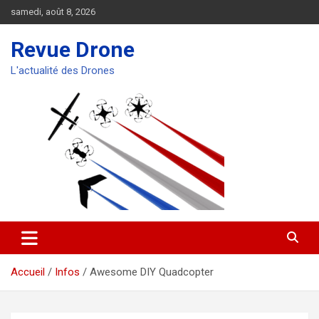
Aller
samedi, août 8, 2026
au
contenu
Revue Drone
L'actualité des Drones
Accueil
Infos
Awesome DIY Quadcopter