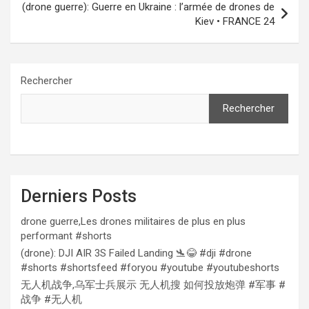
(drone guerre): Guerre en Ukraine : l’armée de drones de
Kiev • FRANCE 24
Rechercher
Rechercher
Derniers Posts
drone guerre,Les drones militaires de plus en plus
performant #shorts
(drone): DJI AIR 3S Failed Landing 🛬😂 #dji #drone
#shorts #shortsfeed #foryou #youtube #youtubeshorts
无人机战争,乌军士兵展示 无人机搜 如何投放炮弹 #军事 #
战争 #无人机