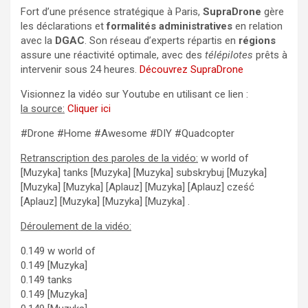
Fort d’une présence stratégique à Paris,
SupraDrone
gère
les déclarations et
formalités administratives
en relation
avec la
DGAC
. Son réseau d’experts répartis en
régions
assure une réactivité optimale, avec des
télépilotes
prêts à
intervenir sous 24 heures.
Découvrez SupraDrone
Visionnez la vidéo sur Youtube en utilisant ce lien :
la source:
Cliquer ici
#Drone #Home #Awesome #DIY #Quadcopter
Retranscription des paroles de la vidéo:
w world of
[Muzyka] tanks [Muzyka] [Muzyka] subskrybuj [Muzyka]
[Muzyka] [Muzyka] [Aplauz] [Muzyka] [Aplauz] cześć
[Aplauz] [Muzyka] [Muzyka] [Muzyka] .
Déroulement de la vidéo:
0.149 w world of
0.149 [Muzyka]
0.149 tanks
0.149 [Muzyka]