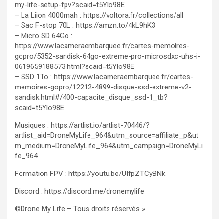
my-life-setup-fpv?scaid=t5Ylo98E
– La Liion 4000mah : https://voltora.fr/collections/all
– Sac F-stop 70L : https://amzn.to/4kL9hK3
– Micro SD 64Go :
https://www.lacameraembarquee.fr/cartes-memoires-
gopro/5352-sandisk-64go-extreme-pro-microsdxc-uhs-i-
0619659188573.html?scaid=t5Ylo98E
– SSD 1To : https://www.lacameraembarquee.fr/cartes-
memoires-gopro/12212-4899-disque-ssd-extreme-v2-
sandisk.html#/400-capacite_disque_ssd-1_tb?
scaid=t5Ylo98E
Musiques : https://artlist.io/artlist-70446/?
artlist_aid=DroneMyLife_964&utm_source=affiliate_p&ut
m_medium=DroneMyLife_964&utm_campaign=DroneMyLi
fe_964
Formation FPV : https://youtu.be/UIfpZTCyBNk
Discord : https://discord.me/dronemylife
©Drone My Life – Tous droits réservés ».