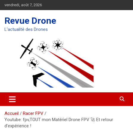
Aller
vendredi, août 7, 2026
au
contenu
Revue Drone
L'actualité des Drones
Accueil
Racer FPV
Youtube: fpv,TOUT mon Matériel Drone FPV 🚀 Et retour
d’expérience !