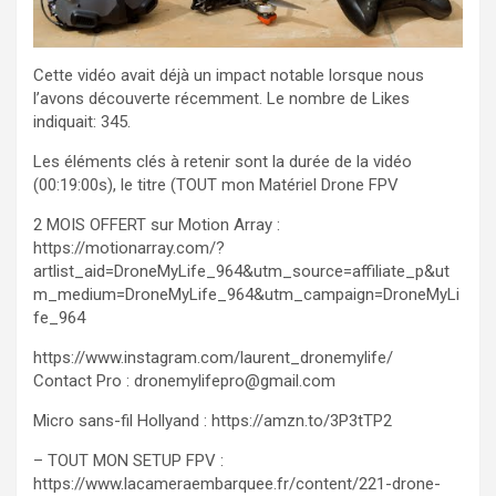
Cette vidéo avait déjà un impact notable lorsque nous
l’avons découverte récemment. Le nombre de Likes
indiquait: 345.
Les éléments clés à retenir sont la durée de la vidéo
(00:19:00s), le titre (TOUT mon Matériel Drone FPV
2 MOIS OFFERT sur Motion Array :
https://motionarray.com/?
artlist_aid=DroneMyLife_964&utm_source=affiliate_p&ut
m_medium=DroneMyLife_964&utm_campaign=DroneMyLi
fe_964
https://www.instagram.com/laurent_dronemylife/
Contact Pro : dronemylifepro@gmail.com
Micro sans-fil Hollyand : https://amzn.to/3P3tTP2
– TOUT MON SETUP FPV :
https://www.lacameraembarquee.fr/content/221-drone-