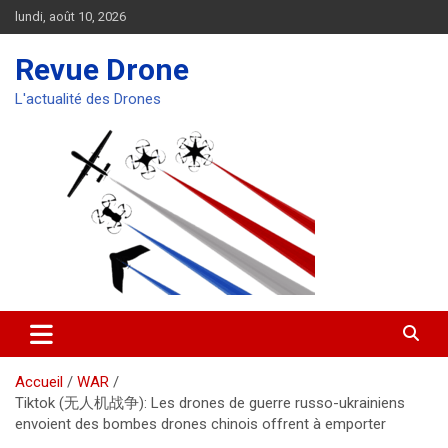
Aller
lundi, août 10, 2026
au
contenu
Revue Drone
L'actualité des Drones
Accueil
WAR
Tiktok (无人机战争): Les drones de guerre russo-ukrainiens
envoient des bombes drones chinois offrent à emporter