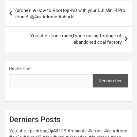
Navigation
(drone): 🔥How to Rooftop-ND with your DJI Mini 4 Pro
de
drone! 🚀#dji #drone #shorts
l’article
Youtube: drone racer,Drone racing footage of
abandoned coal factory
Rechercher
Rechercher
Derniers Posts
Youtube: fpv drone,DjiAIR 3S Ambiente #drone #dji #drone