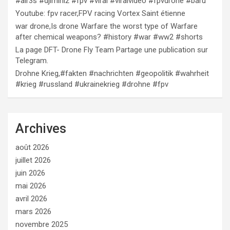
#air3s #djimini2 #fpv #viral #viralvideo #fpvdrone #baru
Youtube: fpv racer,FPV racing Vortex Saint étienne
war drone,Is drone Warfare the worst type of Warfare
after chemical weapons? #history #war #ww2 #shorts
La page DFT- Drone Fly Team Partage une publication sur
Telegram.
Drohne Krieg,#fakten #nachrichten #geopolitik #wahrheit
#krieg #russland #ukrainekrieg #drohne #fpv
Archives
août 2026
juillet 2026
juin 2026
mai 2026
avril 2026
mars 2026
novembre 2025