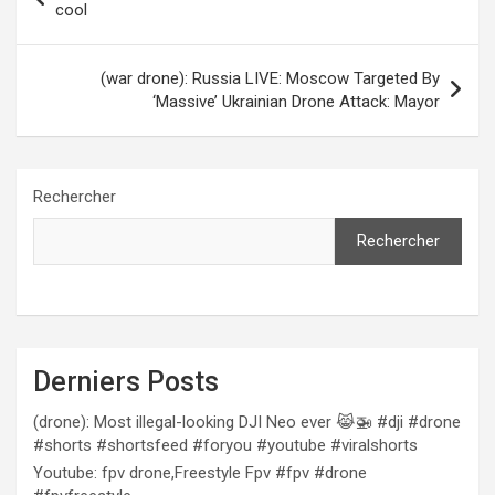
de
cool
l’article
(war drone): Russia LIVE: Moscow Targeted By
‘Massive’ Ukrainian Drone Attack: Mayor
Rechercher
Rechercher
Derniers Posts
(drone): Most illegal-looking DJI Neo ever 😹🚁 #dji #drone
#shorts #shortsfeed #foryou #youtube #viralshorts
Youtube: fpv drone,Freestyle Fpv #fpv #drone