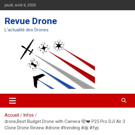
Aller
jeudi, août 6, 2026
au
contenu
Revue Drone
L'actualité des Drones
Accueil
Infos
drone,Best Budget Drone with Camera 🫣❤️ P25 Pro DJI Air 3
Clone Drone Review #drone #trending #dji #fyp