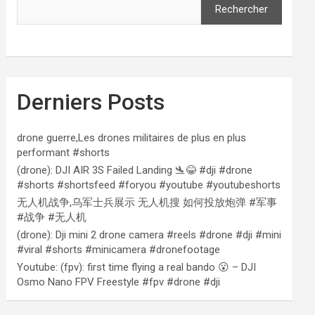
Rechercher
Derniers Posts
drone guerre,Les drones militaires de plus en plus
performant #shorts
(drone): DJI AIR 3S Failed Landing 🛬😂 #dji #drone
#shorts #shortsfeed #foryou #youtube #youtubeshorts
无人机战争,乌军士兵展示 无人机搜 如何投放炮弹 #军事
#战争 #无人机
(drone): Dji mini 2 drone camera #reels #drone #dji #mini
#viral #shorts #minicamera #dronefootage
Youtube: (fpv): first time flying a real bando 😮 – DJI
Osmo Nano FPV Freestyle #fpv #drone #dji