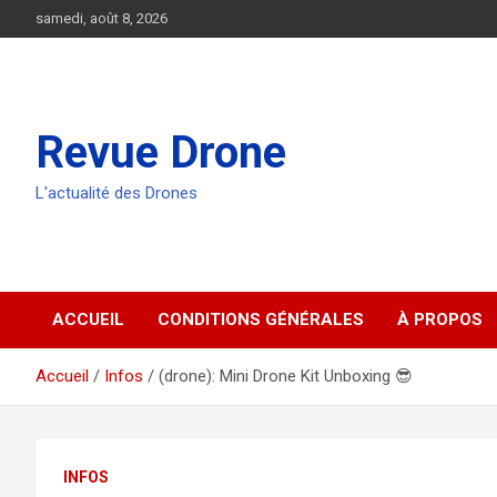
Aller
samedi, août 8, 2026
au
contenu
Revue Drone
L'actualité des Drones
ACCUEIL
CONDITIONS GÉNÉRALES
À PROPOS
Accueil
Infos
(drone): Mini Drone Kit Unboxing 😎
INFOS