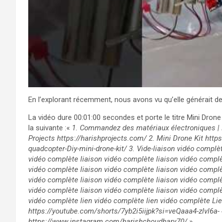
En l’explorant récemment, nous avons vu qu’elle générait de
La vidéo dure 00:01:00 secondes et porte le titre Mini Dron
la suivante :«
1. Commandez des matériaux électroniques | Kit
Projects https://harishprojects.com/ 2. Mini Drone Kit htt
quadcopter-Diy-mini-drone-kit/ 3. Vide-liaison vidéo complè
vidéo complète liaison vidéo complète liaison vidéo complè
vidéo complète liaison vidéo complète liaison vidéo complè
vidéo complète liaison vidéo complète liaison vidéo complè
vidéo complète liaison vidéo complète liaison vidéo complè
vidéo complète lien vidéo complète lien vidéo complète Lien 
https://youtube.com/shorts/7yb2i5iijpk?si=veQaaa4-zlvl6a-
https://www.instagram.com/harishchoudhary70/
».