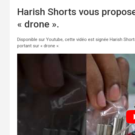
Harish Shorts vous propos
« drone ».
Disponible sur Youtube, cette vidéo est signée Harish Short
portant sur « drone »: