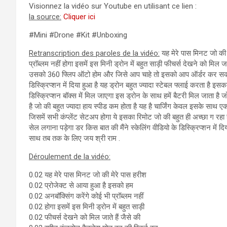
Visionnez la vidéo sur Youtube en utilisant ce lien :
la source:
Cliquer ici
#Mini #Drone #Kit #Unboxing
Retranscription des paroles de la vidéo:
यह मेरे पास मिनट जो की 
प्रॉब्लम नहीं होगा इसमें इस मिनी ड्रोन में बहुत साड़ी फीचर्स देखने को मिल ज
उसको 360 फ्लिप ऑटो होम और जिसे आप चाहे तो इसको आप ऑर्डर कर सकते
डिस्क्रिप्शन में दिया हुआ है यह ड्रोन बहुत ज्यादा स्टेबल फ्लाई करता है इसका
डिस्क्रिप्शन बॉक्स में मिल जाएगा इस ड्रोन के साथ हमें बैटरी मिल जाता है 
है जो की बहुत ज्यादा हाय स्पीड कम होता है यह है चार्जिंग केवल इसके साथ 
जिसमें सभी कंप्लेंट सेटअप होगा ये इसका रिमोट जो की बहुत ही अच्छा ग रहा 
सेल लगाना पड़ेगा डर किस बात की मैंने स्केलिंग वीडियो के डिस्क्रिप्शन में द
साथ तब तक के लिए जय श्री राम .
Déroulement de la vidéo:
0.02 यह मेरे पास मिनट जो की मेरे पास हरीश
0.02 प्रोजेक्ट से आया हुआ है इसको हम
0.02 अनबॉक्सिंग करेंगे कोई भी प्रॉब्लम नहीं
0.02 होगा इसमें इस मिनी ड्रोन में बहुत साड़ी
0.02 फीचर्स देखने को मिल जाते हैं जैसे की