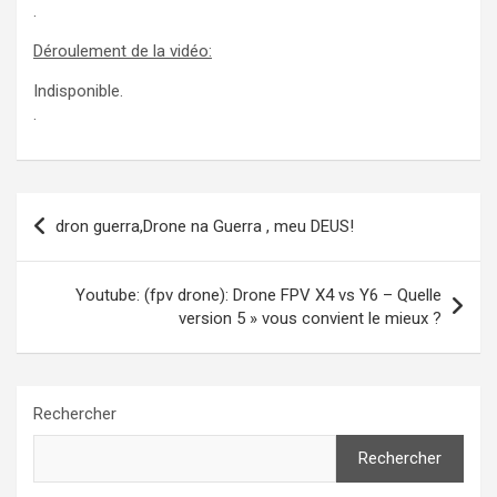
.
Déroulement de la vidéo:
Indisponible.
.
Navigation
dron guerra,Drone na Guerra , meu DEUS!
de
l’article
Youtube: (fpv drone): Drone FPV X4 vs Y6 – Quelle
version 5 » vous convient le mieux ?
Rechercher
Rechercher