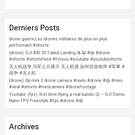
Derniers Posts
drone guerre,Les drones militaires de plus en plus
performant #shorts
(drone): DJI AIR 3S Failed Landing 🛬😂 #dji #drone
#shorts #shortsfeed #foryou #youtube #youtubeshorts
无人机战争,乌军士兵展示 无人机搜 如何投放炮弹 #军事 #
战争 #无人机
(drone): Dji mini 2 drone camera #reels #drone #dji #mini
#viral #shorts #minicamera #dronefootage
Youtube: (fpv): first time flying a real bando 😮 – DJI Osmo
Nano FPV Freestyle #fpv #drone #dji
Archives