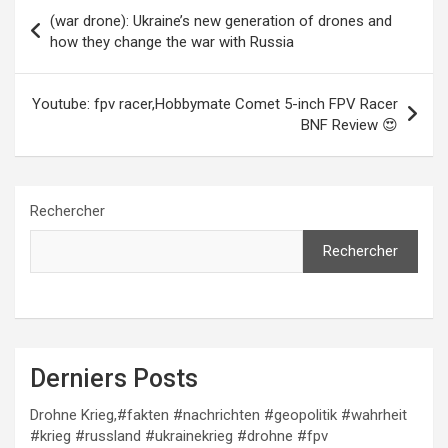
Navigation
(war drone): Ukraine’s new generation of drones and
de
how they change the war with Russia
l’article
Youtube: fpv racer,Hobbymate Comet 5-inch FPV Racer
BNF Review 😍
Rechercher
Rechercher
Derniers Posts
Drohne Krieg,#fakten #nachrichten #geopolitik #wahrheit
#krieg #russland #ukrainekrieg #drohne #fpv