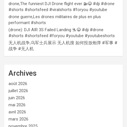
drone,The funniest DJI Drone flight ever 🚁😂 #dji #drone
#shorts #shortsfeed #viralshorts #foryou #youtube
drone guerre,Les drones militaires de plus en plus
performant #shorts
(drone): DJI AIR 3S Failed Landing 🛬😂 #dji #drone
#shorts #shortsfeed #foryou #youtube #youtubeshorts
无人机战争,乌军士兵展示 无人机搜 如何投放炮弹 #军事 #
战争 #无人机
Archives
août 2026
juillet 2026
juin 2026
mai 2026
avril 2026
mars 2026
novembre 2025