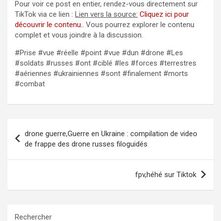
Pour voir ce post en entier, rendez-vous directement sur
TikTok via ce lien :
Lien vers la source:
Cliquez ici pour
découvrir le contenu.
. Vous pourrez explorer le contenu
complet et vous joindre à la discussion.
#Prise #vue #réelle #point #vue #dun #drone #Les
#soldats #russes #ont #ciblé #les #forces #terrestres
#aériennes #ukrainiennes #sont #finalement #morts
#combat
Navigation
drone guerre,Guerre en Ukraine : compilation de video
de
de frappe des drone russes filoguidés
l’article
fpv,héhé sur Tiktok
Rechercher