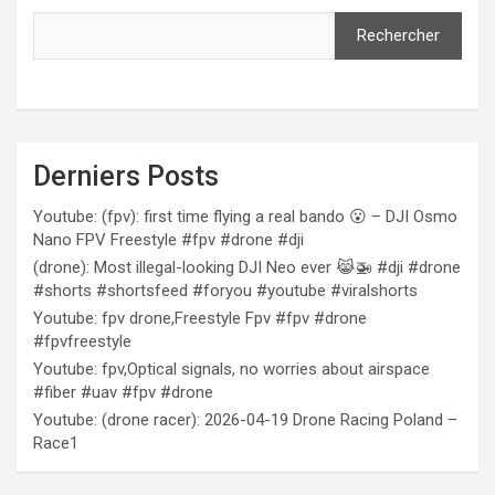
Rechercher
Derniers Posts
Youtube: (fpv): first time flying a real bando 😮 – DJI Osmo
Nano FPV Freestyle #fpv #drone #dji
(drone): Most illegal-looking DJI Neo ever 😹🚁 #dji #drone
#shorts #shortsfeed #foryou #youtube #viralshorts
Youtube: fpv drone,Freestyle Fpv #fpv #drone
#fpvfreestyle
Youtube: fpv,Optical signals, no worries about airspace
#fiber #uav #fpv #drone
Youtube: (drone racer): 2026-04-19 Drone Racing Poland –
Race1