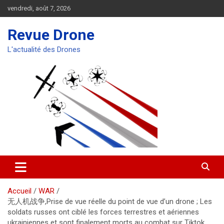
Aller
vendredi, août 7, 2026
au
contenu
Revue Drone
L'actualité des Drones
Accueil
WAR
无人机战争,Prise de vue réelle du point de vue d’un drone ; Les
soldats russes ont ciblé les forces terrestres et aériennes
ukrainiennes et sont finalement morts au combat sur Tiktok