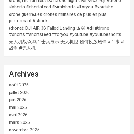
drone,The funniest DJI Drone flight ever 🚁😂 #dji #drone
#shorts #shortsfeed #viralshorts #foryou #youtube
drone guerre,Les drones militaires de plus en plus
performant #shorts
(drone): DJI AIR 3S Failed Landing 🛬😂 #dji #drone
#shorts #shortsfeed #foryou #youtube #youtubeshorts
无人机战争,乌军士兵展示 无人机搜 如何投放炮弹 #军事 #
战争 #无人机
Archives
août 2026
juillet 2026
juin 2026
mai 2026
avril 2026
mars 2026
novembre 2025