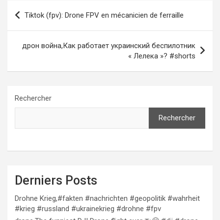
Navigation
Tiktok (fpv): Drone FPV en mécanicien de ferraille
de
l’article
дрон война,Как работает украинский беспилотник
« Лелека »? #shorts
Rechercher
Rechercher
Derniers Posts
Drohne Krieg,#fakten #nachrichten #geopolitik #wahrheit
#krieg #russland #ukrainekrieg #drohne #fpv