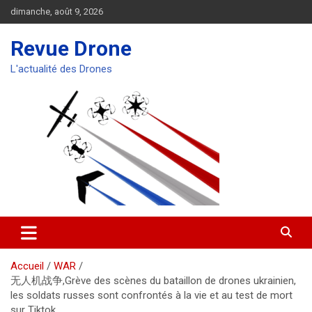
Aller
dimanche, août 9, 2026
au
contenu
Revue Drone
L'actualité des Drones
Accueil
WAR
无人机战争,Grève des scènes du bataillon de drones ukrainien,
les soldats russes sont confrontés à la vie et au test de mort
sur Tiktok