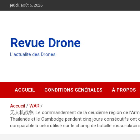
Aller
jeudi, août 6, 2026
au
contenu
Revue Drone
L'actualité des Drones
ACCUEIL
CONDITIONS GÉNÉRALES
À PROPOS
Accueil
WAR
无人机战争; Le commandement de la deuxième région de l’Armée royal
Thaïlande et le Cambodge pendant cinq jours consécutifs ont cl
comparable à celui utilisé sur le champ de bataille russo-ukraini