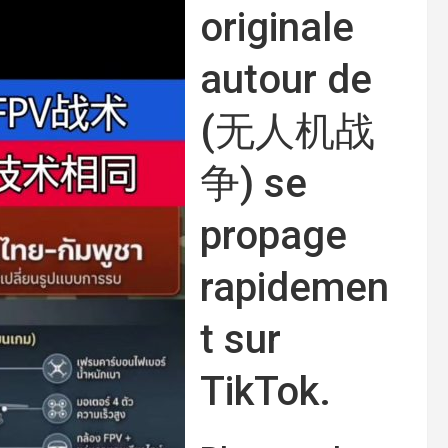
originale
autour de
(无人机战
争) se
propage
rapidemen
t sur
TikTok.