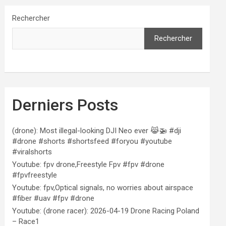
Rechercher
Rechercher
Derniers Posts
(drone): Most illegal-looking DJI Neo ever 😹🚁 #dji
#drone #shorts #shortsfeed #foryou #youtube
#viralshorts
Youtube: fpv drone,Freestyle Fpv #fpv #drone
#fpvfreestyle
Youtube: fpv,Optical signals, no worries about airspace
#fiber #uav #fpv #drone
Youtube: (drone racer): 2026-04-19 Drone Racing Poland
– Race1