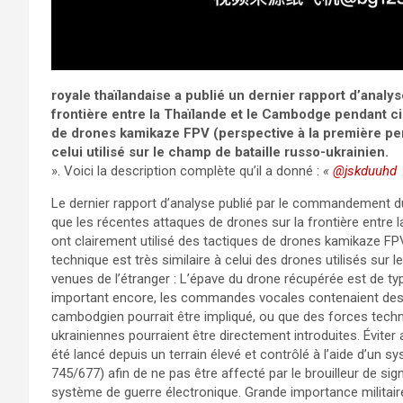
royale thaïlandaise a publié un dernier rapport d’analy
frontière entre la Thaïlande et le Cambodge pendant ci
de drones kamikaze FPV (perspective à la première per
celui utilisé sur le champ de bataille russo-ukrainien.
». Voici la description complète qu’il a donné :
«
@jskduuhd
Le dernier rapport d’analyse publié par le commandement du
que les récentes attaques de drones sur la frontière entre
ont clairement utilisé des tactiques de drones kamikaze FPV
technique est très similaire à celui des drones utilisés sur 
venues de l’étranger : L’épave du drone récupérée est de ty
important encore, les commandes vocales contenaient des 
cambodgien pourrait être impliqué, ou que des forces techn
ukrainiennes pourraient être directement introduites. Éviter a
été lancé depuis un terrain élevé et contrôlé à l’aide d’un sy
745/677) afin de ne pas être affecté par le brouilleur de si
système de guerre électronique. Grande importance militair