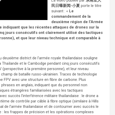
La vidéo publiée par
东南亚人
民日曝新闻-小夏
porte le titre
suivant : «
Le
commandement de la
deuxième région de l’Armée
se indiquant que les récentes attaques de drones sur la
nq jours consécutifs ont clairement utilisé des tactiques
sonne), et que leur niveau technique est comparable à
 deuxième district de l’armée royale thaïlandaise souligne
 la Thaïlande et le Cambodge pendant cinq jours consécutifs
 (perspective à la première personne), et leur niveau
le champ de bataille russo-ukrainien. Traces de technologie
pe FPV avec une structure en fibre de carbone. Plus
phrases en anglais, indiquant que du personnel non
iques étrangères familiarisées avec les tactiques
vec succès l’interférence militaire thaïlandaise : le drone a
stème de contrôle par câble à fibre optique (similaire à Hills
gnal de l’armée thaïlandaise et de contourner avec succès le
e : les frappes de précision et les opérations complexes