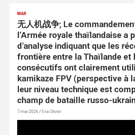
WAR
无人机战争; Le commandement de
l’Armée royale thaïlandaise a p
d’analyse indiquant que les ré
frontière entre la Thaïlande e
consécutifs ont clairement uti
kamikaze FPV (perspective à l
leur niveau technique est compa
champ de bataille russo-ukrain
7 mai 2026
Eva Olivier