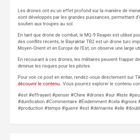
Les drones ont eu un effet profond sur la manière de mener
sont développés par les grandes puissances, permettant d’
soutien aux troupes au sol.
En tant que drone de combat, le MQ-9 Reaper est utilisé pou
des conflits récents, le Bayraktar TB2 est un drone turc imp
Moyen-Orient et en Europe de l’Est, on observe une large ut
En recourant à ces drones, les militaires peuvent frapper d
diminue les risques pour les pilotes.
Pour voir ce post en entier, rendez-vous directement sur Tik
découvrir le contenu.
. Vous pourrez explorer le contenu com
#est #effrayant #penser #Chine #drones #sur #liste #pe
#dunification #Commentaire #Évidemment #cela #ignore #
#production #temps #guerre #est #démarrée #elle #doub
Navigation