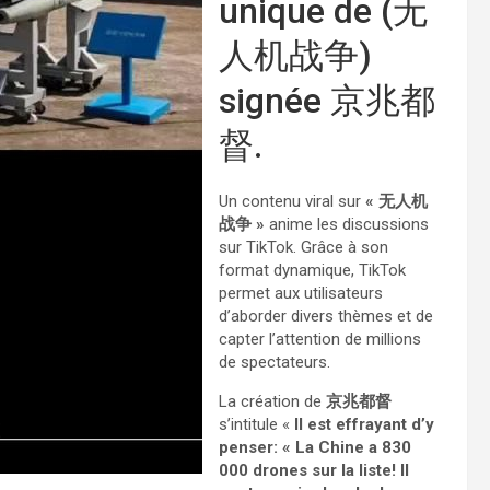
unique de (无
人机战争)
signée 京兆都
督.
Un contenu viral sur
« 无人机
战争 »
anime les discussions
sur TikTok. Grâce à son
format dynamique, TikTok
permet aux utilisateurs
d’aborder divers thèmes et de
capter l’attention de millions
de spectateurs.
La création de
京兆都督
s’intitule «
Il est effrayant d’y
penser: « La Chine a 830
000 drones sur la liste! Il