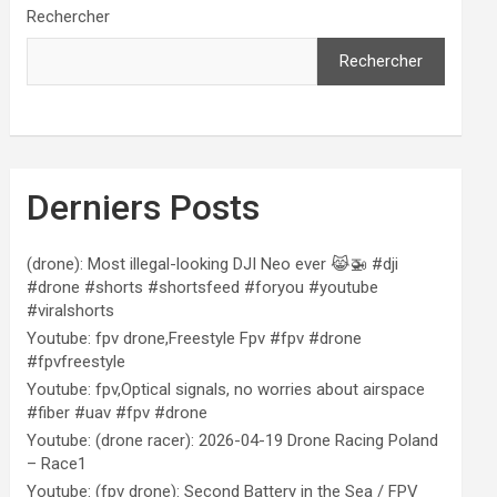
Rechercher
Rechercher
Derniers Posts
(drone): Most illegal-looking DJI Neo ever 😹🚁 #dji
#drone #shorts #shortsfeed #foryou #youtube
#viralshorts
Youtube: fpv drone,Freestyle Fpv #fpv #drone
#fpvfreestyle
Youtube: fpv,Optical signals, no worries about airspace
#fiber #uav #fpv #drone
Youtube: (drone racer): 2026-04-19 Drone Racing Poland
– Race1
Youtube: (fpv drone): Second Battery in the Sea / FPV