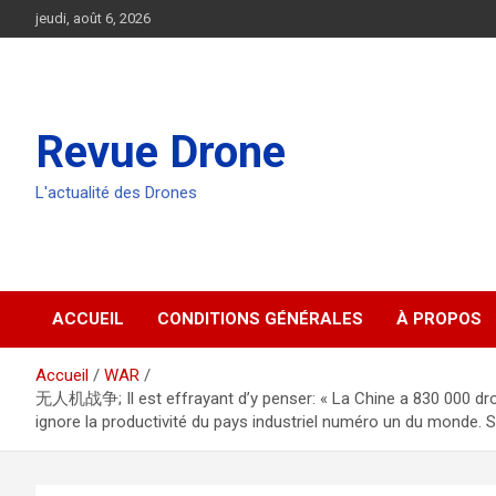
Aller
jeudi, août 6, 2026
au
contenu
Revue Drone
L'actualité des Drones
ACCUEIL
CONDITIONS GÉNÉRALES
À PROPOS
Accueil
WAR
无人机战争; Il est effrayant d’y penser: « La Chine a 830 000 drone
ignore la productivité du pays industriel numéro un du monde. S