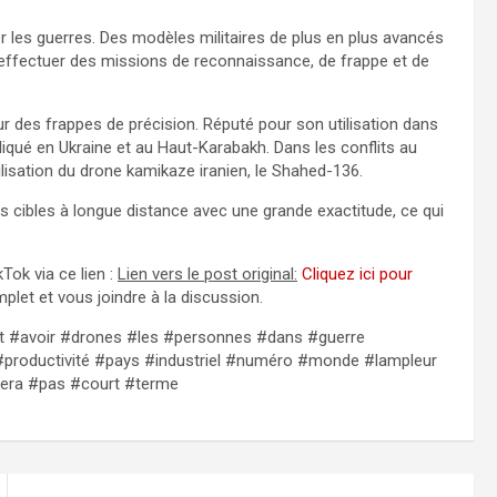
 les guerres. Des modèles militaires de plus en plus avancés
effectuer des missions de reconnaissance, de frappe et de
r des frappes de précision. Réputé pour son utilisation dans
liqué en Ukraine et au Haut-Karabakh. Dans les conflits au
ilisation du drone kamikaze iranien, le Shahed-136.
es cibles à longue distance avec une grande exactitude, ce qui
Tok via ce lien :
Lien vers le post original:
Cliquez ici pour
plet et vous joindre à la discussion.
ut #avoir #drones #les #personnes #dans #guerre
productivité #pays #industriel #numéro #monde #lampleur
lera #pas #court #terme