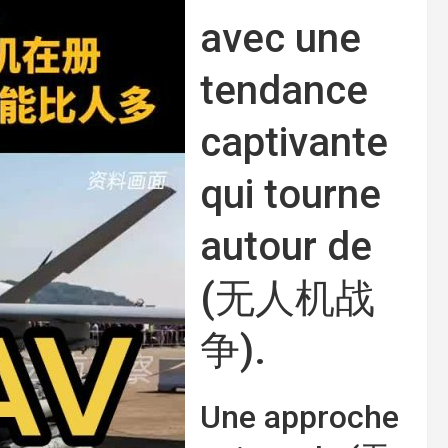
avec une
tendance
captivante
qui tourne
autour de
(无人机战
争).
Une approche