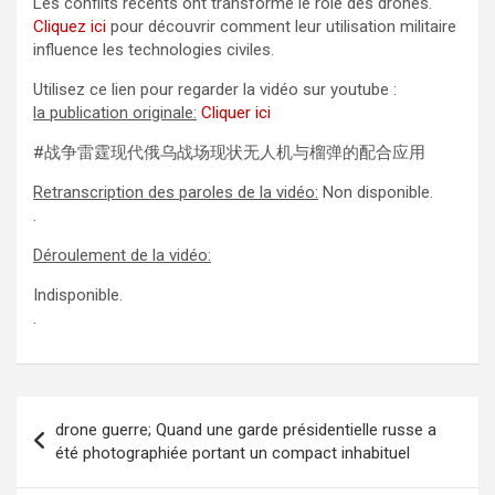
Les conflits récents ont transformé le rôle des drones.
Cliquez ici
pour découvrir comment leur utilisation militaire
influence les technologies civiles.
Utilisez ce lien pour regarder la vidéo sur youtube :
la publication originale:
Cliquer ici
#战争雷霆现代俄乌战场现状无人机与榴弹的配合应用
Retranscription des paroles de la vidéo:
Non disponible.
.
Déroulement de la vidéo:
Indisponible.
.
Navigation
drone guerre; Quand une garde présidentielle russe a
de
été photographiée portant un compact inhabituel
l’article