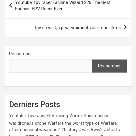
Youtube: fpv racer,Eachine Wizard 220 The Best
de
Eachine FPV Racer Ever
l’article
fpv drone,Ça peut vraiment voler. sur Tiktok
Rechercher
Rechercher
Derniers Posts
Youtube: fpv racer,FPV racing Vortex Saint étienne
war drone,Is drone Warfare the worst type of Warfare
after chemical weapons? #history #war #ww2 #shorts