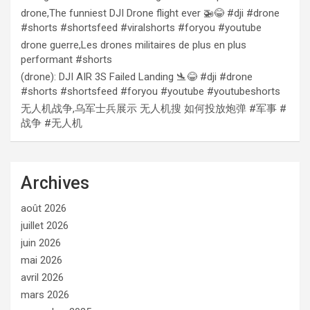
drone,The funniest DJI Drone flight ever 🚁😂 #dji #drone
#shorts #shortsfeed #viralshorts #foryou #youtube
drone guerre,Les drones militaires de plus en plus
performant #shorts
(drone): DJI AIR 3S Failed Landing 🛬😂 #dji #drone
#shorts #shortsfeed #foryou #youtube #youtubeshorts
无人机战争,乌军士兵展示 无人机搜 如何投放炮弹 #军事 #
战争 #无人机
Archives
août 2026
juillet 2026
juin 2026
mai 2026
avril 2026
mars 2026