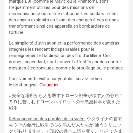
marque DJI (comme le Mavic ou le Phantom), sont
fréquemment utilisés pour des missions de
reconnaissance ou même d’attaque. Les soldats créent
des engins explosifs en fixant des charges à ces drones,
transformant ainsi ces appareils en bombardiers de
fortune.
La simplicité d’utilisation et la performance des caméras
intégrées les rendent indispensables pour le
renseignement et la direction des tirs d’artillerie. Ces
drones, cependant, sont souvent affectés par des contre-
mesures électroniques, comme le brouillage ou le piratage.
Pour voir cette vidéo sur youtube, suivez ce lien :
le post original:
Cliquer ici
#安全な場所から人を殺すドローン戦争が壊す人の心ＰＴ
ＳＤに苦しむドローンパイロットの罪悪感科学が変えた
戦争
Retranscription des paroles de la vidéo:
ウクライナの首都
キウその金行に戦争で心を病んだ人たちが 通うクリニッ
クがあり ますそこで現役の兵士に話を聞くことが できま