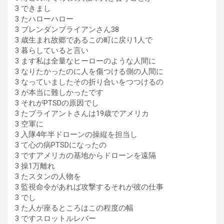
3 できまし
3 たハローハロー
3 ブレンダンブライアンさん38
3 歳生まれ故郷であるこの町に戻り1人で
3 暮らしていると言い
3 ます私は全量なヒーローのような人間に
3 なりたかったのに人を傷つける側の人間に
3 なっていましたその折り合いをつつけるの
3 が本当に難しかったです
3 それがPTSDの原因でし
3 たブライアントさんは19歳でアメリカ
3 空軍に
3 入隊4年半ドローンの操縦を担当し
3 て心の病PTSDになったの
3 ですアメリカの基地からドローンを遠隔
3 操1万離れ
3 たスタンの人物を
3 監視命令があれば攻撃するそれが彼の仕事
3 でし
3 た人が座るところはこの程度の幅
3 ですスロットルレバー