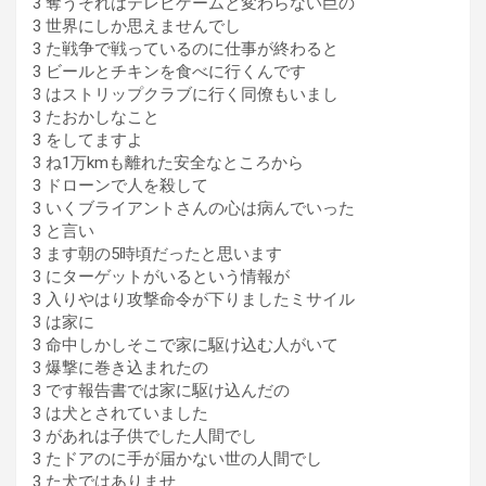
3 奪うそれはテレビゲームと変わらない巨の
3 世界にしか思えませんでし
3 た戦争で戦っているのに仕事が終わると
3 ビールとチキンを食べに行くんです
3 はストリップクラブに行く同僚もいまし
3 たおかしなこと
3 をしてますよ
3 ね1万kmも離れた安全なところから
3 ドローンで人を殺して
3 いくブライアントさんの心は病んでいった
3 と言い
3 ます朝の5時頃だったと思います
3 にターゲットがいるという情報が
3 入りやはり攻撃命令が下りましたミサイル
3 は家に
3 命中しかしそこで家に駆け込む人がいて
3 爆撃に巻き込まれたの
3 です報告書では家に駆け込んだの
3 は犬とされていました
3 があれは子供でした人間でし
3 たドアのに手が届かない世の人間でし
3 た犬ではありませ