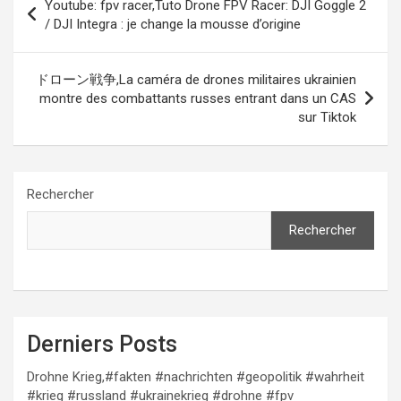
Youtube: fpv racer,Tuto Drone FPV Racer: DJI Goggle 2
de
/ DJI Integra : je change la mousse d’origine
l’article
ドローン戦争,La caméra de drones militaires ukrainien
montre des combattants russes entrant dans un CAS
sur Tiktok
Rechercher
Rechercher
Derniers Posts
Drohne Krieg,#fakten #nachrichten #geopolitik #wahrheit
#krieg #russland #ukrainekrieg #drohne #fpv