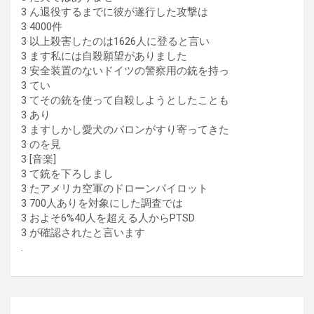
3 ん退役するまでに彼が遂行した攻撃は
3 4000件
3 以上殺害したのは1626人に登ると言い
3 ます私には自殺願望がありました
3 安全装置のないドイツの警察用の銃を持っ
3 てい
3 てその銃を使って自殺しようとしたことも
3 あり
3 ますしかし愛犬のバロンがすり寄ってきた
3 のを見
3 [音楽]
3 て銃を下ろしまし
3 たアメリカ空軍のドローンパイロット
3 700人ありを対象にした調査では
3 およそ6%40人を超える人からPTSD
3 が確認されたと言います
.
Navigation