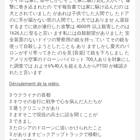
サイル は家に 命中しかしそこで家に駆け込む人がいて 爆
撃に巻き込まれたの です報告書では家に駆け込んだの は
犬とされていました があれは子供でした人間でし たドア
のに手が届かない世の人間でし た犬ではありませ ん退役
するまでに彼が遂行した攻撃は 4000件 以上殺害したのは
1626人に登ると言い ます私には自殺願望がありました 安
全装置のないドイツの警察用の銃を持っ てい てその銃を
使って自殺しようとしたことも あり ますしかし愛犬のバ
ロンがすり寄ってきた のを見 [音楽] て銃を下ろしまし た
アメリカ空軍のドローンパイロット 700人ありを対象にし
た調査では およそ6%40人を超える人からPTSD が確認さ
れたと言います .
Déroulement de la vidéo:
3 ウクライナの首都
3 キウその金行に戦争で心を病んだ人たちが
3 通うクリニックがあり
3 ますそこで現役の兵士に話を聞くことが
3 できまし
3 たロシアのドローンに追いかけられたこと
3 がありますピックアップトラックで移動し