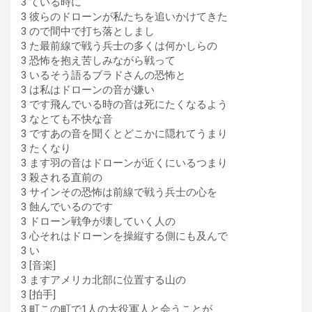
3 ている時に
3 彼らのドローンが私たちを追いかけてきた
3 ので間中で打ち落としまし
3 た最前線で戦う兵士の多くは何かしらの
3 恐怖を抱え苦しみながら戦って
3 いるそう語るブラドさんの恐怖と
3 は私はドローンの音が嫌い
3 です飛んでいる時の音は死にたくなるよう
3 なとても不快な音
3 ですあの音を聞くとどこかに隠れてうまり
3 たくなり
3 ます羽の音はドローンが近くにいるつまり
3 殺される直前の
3 サインその恐怖は前線で戦う兵士の心を
3 蝕んでいるのです
3 ドローン戦争が壊していく人の
3 心それはドローンを操縦する側にも及んで
3 い
3 [音楽]
3 ますアメリカ北部に位置する山の
3 [拍手]
3 町この町で1人の大役軍人と会うことが