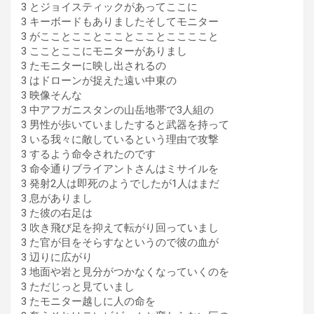
3 とジョイスティックがあってここに
3 キーボードもありましたそしてモニター
3 がこことこことこことこことここここと
3 こことここにモニターがありまし
3 たモニターに映し出されるの
3 はドローンが捉えた遠い中東の
3 映像そんな
3 中アフガニスタンの山岳地帯で3人組の
3 男性が歩いていましたすると武器を持って
3 いる我々に敵しているという理由で攻撃
3 するよう命令されたのです
3 命令通りブライアントさんはミサイルを
3 発射2人は即死のようでしたが1人はまだ
3 息がありまし
3 た彼の右足は
3 吹き飛び足を抑えて転がり回っていまし
3 た官が目をそらすなというので彼の血が
3 辺りに広がり
3 地面や岩と見分がつかなくなっていくのを
3 ただじっと見ていまし
3 たモニター越しに人の命を