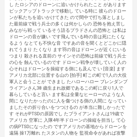
し たロシアのドローンに追いかけられたこと があります
ピックアップトラックで移動し ている時に 彼らのドロー
ンが私たちを追いかけてきた ので間中で打ち落としまし
た最前線で戦う兵士の多くは何かしらの 恐怖を抱え苦し
みながら戦って いるそう語るブラドさんの恐怖と は私は
ドローンの音が嫌い です飛んでいる時の音は死にたくな
るよう なとても不快な音 ですあの音を聞くとどこかに隠
れてうまり たくなり ます羽の音はドローンが近くにいる
つまり 殺される直前の サインその恐怖は前線で戦う兵士
の心を 蝕んでいるのです ドローン戦争が壊していく人の
心それはドローンを操縦する側にも及んで い [音楽] ます
アメリカ北部に位置する山の [拍手] 町この町で1人の大役
軍人と会うことが できまし たハローハロー ブレンダンブ
ライアンさん38 歳生まれ故郷であるこの町に戻り1人で
暮らしていると言い ます私は全量なヒーローのような人
間に なりたかったのに人を傷つける側の人間に なってい
ましたその折り合いをつつけるの が本当に難しかったで
す それがPTSDの原因でし たブライアントさんは19歳で
アメリカ 空軍に 入隊4年半ドローンの操縦を担当し て心
の病PTSDになったの ですアメリカの基地からドローンを
遠隔 操1万離れ たスタンの人物を 監視命令があれば攻撃