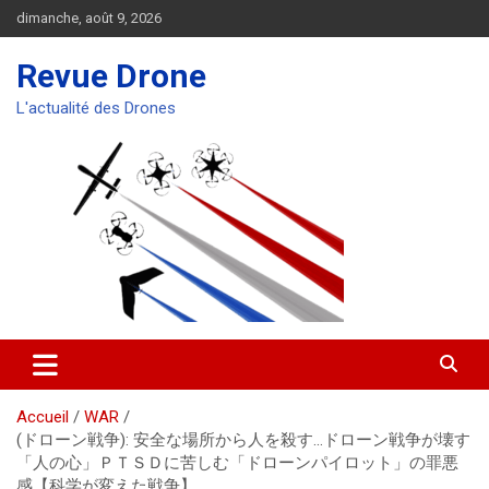
Aller
dimanche, août 9, 2026
au
contenu
Revue Drone
L'actualité des Drones
Accueil
WAR
(ドローン戦争): 安全な場所から人を殺す…ドローン戦争が壊す
「人の心」ＰＴＳＤに苦しむ「ドローンパイロット」の罪悪
感【科学が変えた戦争】