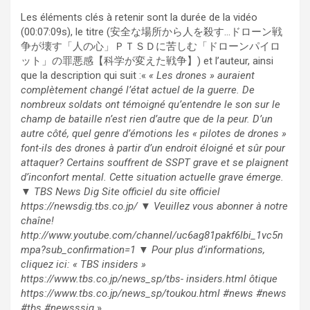
Les éléments clés à retenir sont la durée de la vidéo
(00:07:09s), le titre (安全な場所から人を殺す…ドローン戦
争が壊す「人の心」ＰＴＳＤに苦しむ「ドローンパイロ
ット」の罪悪感【科学が変えた戦争】) et l’auteur, ainsi
que la description qui suit :«
« Les drones » auraient
complètement changé l’état actuel de la guerre. De
nombreux soldats ont témoigné qu’entendre le son sur le
champ de bataille n’est rien d’autre que de la peur. D’un
autre côté, quel genre d’émotions les « pilotes de drones »
font-ils des drones à partir d’un endroit éloigné et sûr pour
attaquer? Certains souffrent de SSPT grave et se plaignent
d’inconfort mental. Cette situation actuelle grave émerge.
▼ TBS News Dig Site officiel du site officiel
https://newsdig.tbs.co.jp/ ▼ Veuillez vous abonner à notre
chaîne!
http://www.youtube.com/channel/uc6ag81pakf6lbi_1vc5n
mpa?sub_confirmation=1 ▼ Pour plus d’informations,
cliquez ici: « TBS insiders »
https://www.tbs.co.jp/news_sp/tbs- insiders.html ôtique
https://www.tbs.co.jp/news_sp/toukou.html #news #news
#tbs #newsssig
».