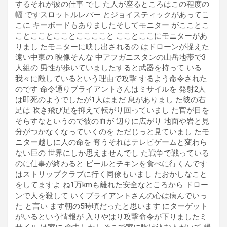
するそれが彼の仕事 でし た人が座るところはこの程度の
幅 ですスロットルレバー とジョイスティックがあってこ
こに キーボードもありましたそしてモニター がこことこ
ことこことこことここここと こことここにモニターがあ
りまし たモニターに映し出されるの はドローンが捉えた
遠い中東の 映像そんな 中アフガニスタンの山岳地帯で3
人組の 男性が歩いていましたすると武器を持って いる
我々に敵しているという理由で攻撃 するよう命令された
のです 命令通りブライアントさんはミサイルを 発射2人
は即死のようでしたが1人はまだ 息がありまし た彼の右
足は 吹き飛び足を抑えて転がり回っていまし た官が目を
そらすなというので彼の血が 辺りに広がり 地面や岩と見
分がつかなくなっていくのを ただじっと見ていまし たモ
ニター越しに人の命を 奪うそれはテレビゲームと変わら
ない巨の 世界にしか思えませんでし た戦争で戦っている
のに仕事が終わると ビールとチキンを食べに行くんです
はストリップクラブに行く同僚もいまし たおかしなこと
をしてますよ ね1万kmも離れた安全なところから ドロー
ンで人を殺して いくブライアントさんの心は病んでいっ
た と言い ます朝の5時頃だったと思います にターゲット
がいるという情報が 入りやはり攻撃命令が下りましたミ