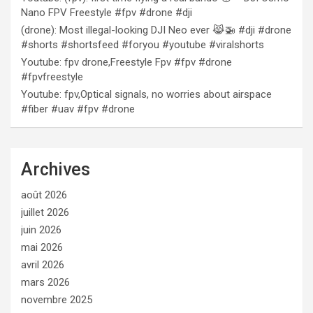
Nano FPV Freestyle #fpv #drone #dji
(drone): Most illegal-looking DJI Neo ever 😹🚁 #dji #drone
#shorts #shortsfeed #foryou #youtube #viralshorts
Youtube: fpv drone,Freestyle Fpv #fpv #drone
#fpvfreestyle
Youtube: fpv,Optical signals, no worries about airspace
#fiber #uav #fpv #drone
Archives
août 2026
juillet 2026
juin 2026
mai 2026
avril 2026
mars 2026
novembre 2025