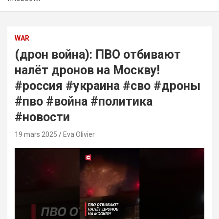
WAR
(дрон война): ПВО отбивают
налёт дронов на Москву!
#россия #украина #сво #дроны
#пво #война #политика
#новости
19 mars 2025
Eva Olivier