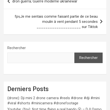
dron guerra; Guerre moderne ukrainewar
de
l’article
fpv,Je me sentais comme faisant partie de ce beau
moulin à vent pendant 5 secondes
____________________ sur Tiktok
Rechercher
Rechercher
Derniers Posts
(drone): Dji mini 2 drone camera #reels #drone #dji #mini
#viral #shorts #minicamera #dronefootage
Youtube: (fpv): first time flying a real bando 😮 – DJI Osmo