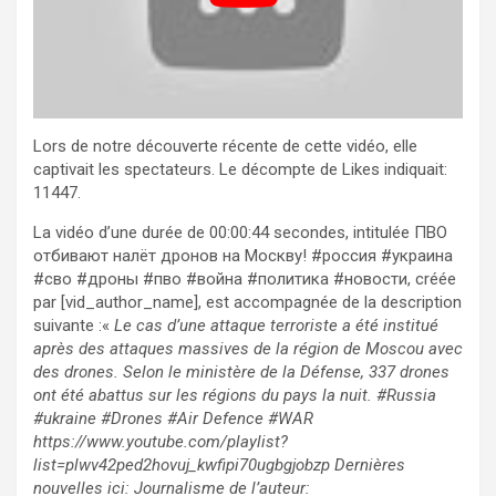
Lors de notre découverte récente de cette vidéo, elle
captivait les spectateurs. Le décompte de Likes indiquait:
11447.
La vidéo d’une durée de 00:00:44 secondes, intitulée ПВО
отбивают налёт дронов на Москву! #россия #украина
#сво #дроны #пво #война #политика #новости, créée
par [vid_author_name], est accompagnée de la description
suivante :«
Le cas d’une attaque terroriste a été institué
après des attaques massives de la région de Moscou avec
des drones. Selon le ministère de la Défense, 337 drones
ont été abattus sur les régions du pays la nuit. #Russia
#ukraine #Drones #Air Defence #WAR
https://www.youtube.com/playlist?
list=plwv42ped2hovuj_kwfipi70ugbgjobzp Dernières
nouvelles ici: Journalisme de l’auteur: