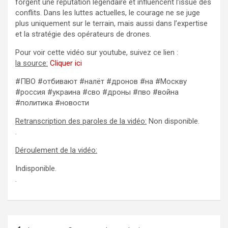
forgent une réputation légendaire et influencent l’issue des
conflits. Dans les luttes actuelles, le courage ne se juge
plus uniquement sur le terrain, mais aussi dans l’expertise
et la stratégie des opérateurs de drones.
Pour voir cette vidéo sur youtube, suivez ce lien :
la source:
Cliquer ici
#ПВО #отбивают #налёт #дронов #на #Москву
#россия #украина #сво #дроны #пво #война
#политика #новости
Retranscription des paroles de la vidéo:
Non disponible.
.
Déroulement de la vidéo:
Indisponible.
.
Navigation