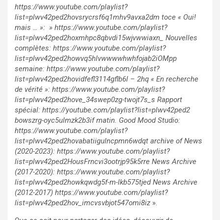
https://www.youtube.com/playlist?
list=plwv42ped2hovsrycrsf6q1mhv9avxa2dm toce « Oui!
mais … »: » https://www.youtube.com/playlist?
list=plwv42ped2hoxmhpc8qbvdi15wjvwwiaxn_ Nouvelles
complètes: https://www.youtube.com/playlist?
list=plwv42ped2howvq5hlvwwwwhwhfojab2iOMpp
semaine: https://www.youtube.com/playlist?
list=plwv42ped2hovidfefl3114gflb6l – 2hq « En recherche
de vérité »: https://www.youtube.com/playlist?
list=plwv42ped2hove_34swep0zg-twojt7s_s Rapport
spécial: https://youtube.com/playlist?list=plwv42ped2
bowszrg-oyc5ulmzk2b3if matin. Good Mood Studio:
https://www.youtube.com/playlist?
list=plwv42ped2hovabatiigulncpmn6wdqt archive of News
(2020-2023): https://www.youtube.com/playlist?
list=plwv42ped2HousFrncvi3ootrjp95k5rre News Archive
(2017-2020): https://www.youtube.com/playlist?
list=plwv42ped2howkqwdg5f-m-lkb575tjed News Archive
(2012-2017) https://www.youtube.com/playlist?
list=plwv42ped2hov_imcvsvbjot547omi8iz
».